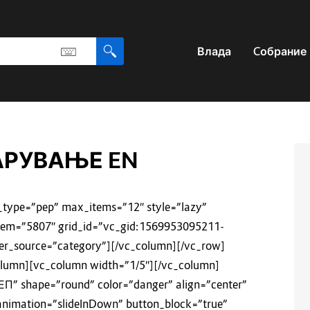
Влада
Cобрание
АРУВАЊЕ EN
_type=”pep” max_items=”12″ style=”lazy”
item=”5807″ grid_id=”vc_gid:1569953095211-
er_source=”category”][/vc_column][/vc_row]
olumn][vc_column width=”1/5″][/vc_column]
ЕП” shape=”round” color=”danger” align=”center”
animation=”slideInDown” button_block=”true”