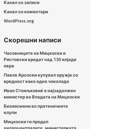
Канал со записи
Канал со коментари
WordPress.org
Скорешни написи
Часовниците на Мицкоски и
Ристовски вредат над 130 илјади
евра
Павле Арсоски купувал оружје со
вредност како едно чоколадо
Иван Стоиљковиќ е најзадолжен
министер во Владата на Мицкоски
Бизнисмени во пратеничките
клупи
Мицкоски ги продал
хидроцентралите, министерката