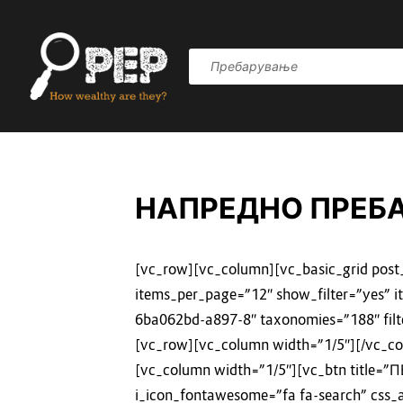
НАПРЕДНО ПРЕБ
[vc_row][vc_column][vc_basic_grid post
items_per_page=”12″ show_filter=”yes” 
6ba062bd-a897-8″ taxonomies=”188″ filt
[vc_row][vc_column width=”1/5″][/vc_c
[vc_column width=”1/5″][vc_btn title=”П
i_icon_fontawesome=”fa fa-search” css_