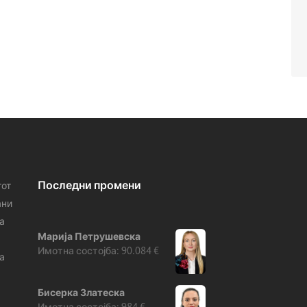
Последни промени
тот
ани
а
Марија Петрушевска
90.084
€
а
Бисерка Златеска
984
€