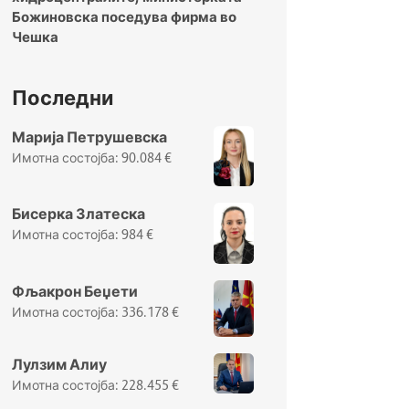
Божиновска поседува фирма во
Чешка
Последни
Марија Петрушевска
90.084
€
Бисерка Златеска
984
€
Фљакрон Беџети
336.178
€
Лулзим Алиу
228.455
€