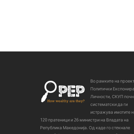
Во рамките на проек
Политички Експонир
Личности, СКУП почн
систематски да ги
истражува имотите н
120 пратеници и 26 министри на Владата на
Република Македонија. Од каде го стeкнале