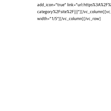
add_icon=”true” link=”url:https%3A%
category%2Fsite%2F|||”][/vc_column][v
width=”1/5″][/vc_column][/vc_row]