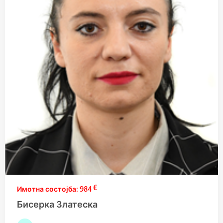
€
984
Бисерка Златеска