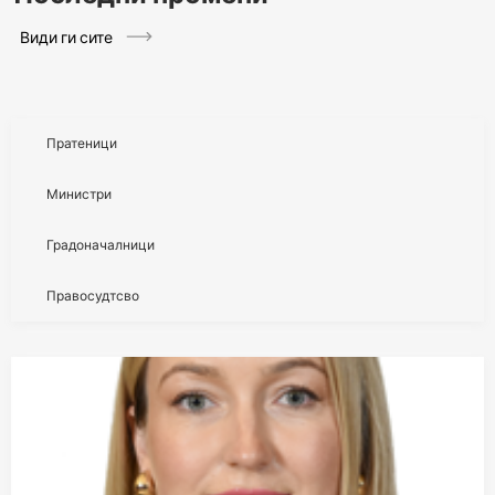
Види ги сите
Пратеници
Министри
Градоначалници
Правосудтсво