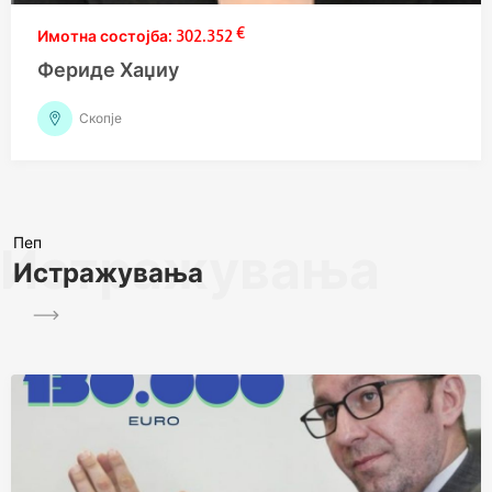
€
302.352
Фериде Хаџиу
Скопје
Пеп
Истражувања
Истражувања