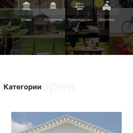
Влада
Собрание
Правосудтсво
Општини
Категории
Категории