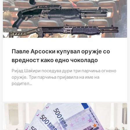
Павле Арсоски купувал оружје со
вредност како едно чоколадо
Ријад Шаќири поседува дури три парчиња огнено
оружје. Три парчиња пријавила на име на
родител…