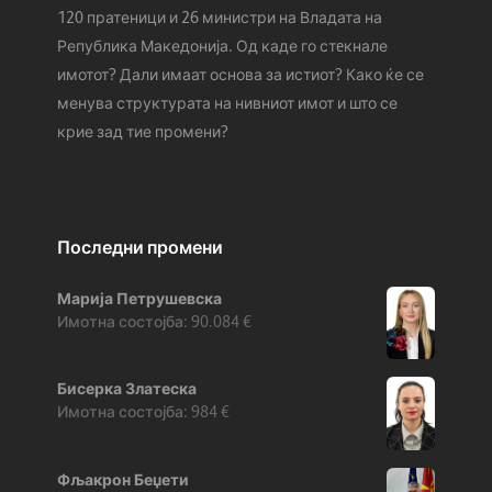
120 пратеници и 26 министри на Владата на
Република Македонија. Од каде го стeкнале
имотот? Дали имаат основа за истиот? Како ќе се
менува структурата на нивниот имот и што се
крие зад тие промени?
Последни промени
Марија Петрушевска
90.084
€
Бисерка Златеска
984
€
Фљакрон Беџети