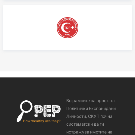
Во рамките на проектот
Политички Експонирани
Личности, СКУП почна
систематски да ги
истражува имотите на