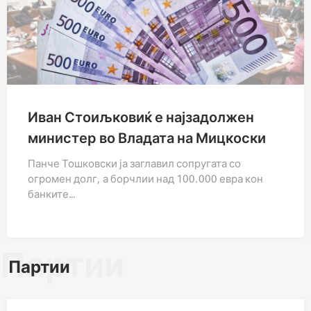
Иван Стоиљковиќ е најзадолжен
министер во Владата на Мицкоски
Панче Тошковски ја заглавил сопругата со
огромен долг, а борчлии над 100.000 евра кон
банките…
Партии
Партии