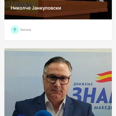
Николче Јанкуловски
Битола