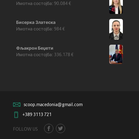
90.084
€
Бисерка Златеска
984
€
Фљакрон Беџети
336.178
€
scoop.macedonia@gmail.com
+389 3113 721
FOLLOW US