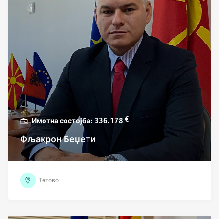
€
336.178
Фљакрон Беџети
Тетово