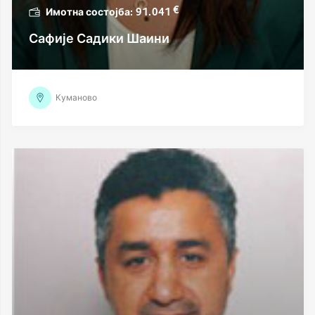
€
91.041
Сафије Садики Шаини
Куманово