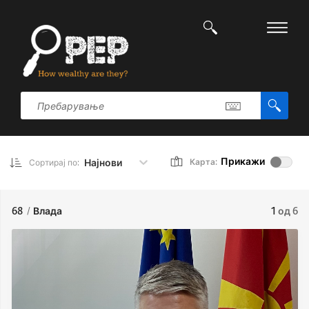
Прикажи
Најнови
Карта:
Сортирај по:
68
/
Влада
1
од 6