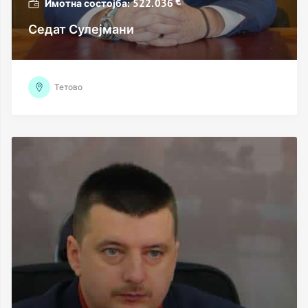
€
522.036
Седат Сулејмани
Тетово