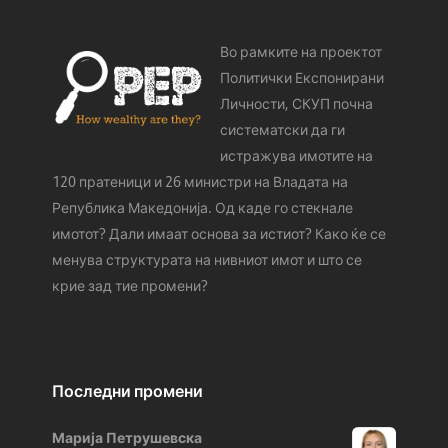
Во рамките на проектот
Политички Експонирани
Личности, СКУП почна
систематски да ги
истражува имотите на
120 пратеници и 26 министри на Владата на
Република Македонија. Од каде го стeкнале
имотот? Дали имаат основа за истиот? Како ќе се
менува структурата на нивниот имот и што се
крие зад тие промени?
Последни промени
Марија Петрушевска