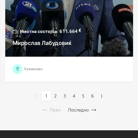
€
611.664
Мирослав Лабудовиќ
Куманово
⟨
1
2
3
4
5
6
⟩
Прво
Последно