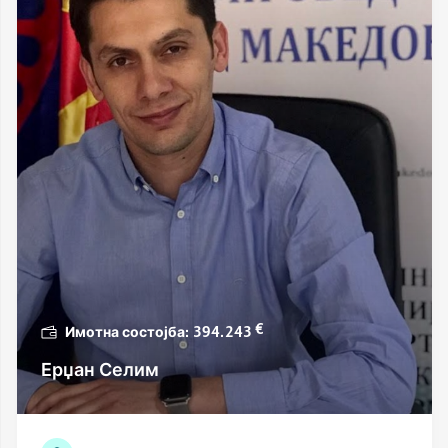
€
394.243
Ерџан Селим