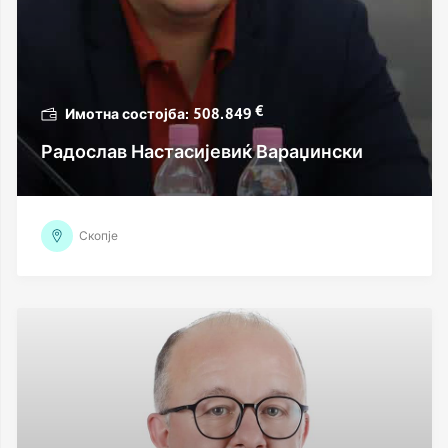
€
508.849
Радослав Настасијевиќ Вараџински
Скопје