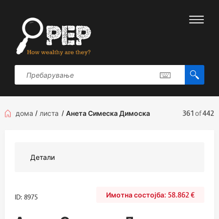
дома
/
листа
/
Анета Симеска Димоска
361
of
442
Детали
58.862
€
ID: 8975