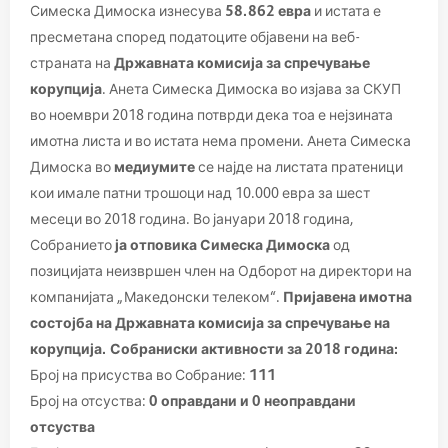
Симеска Димоска изнесува
58.862 евра
и истата е
пресметана според податоците објавени на веб-
страната на
Државната комисија за спречување
корупција
. Анета Симеска Димоска во изјава за СКУП
во ноември 2018 година потврди дека тоа е нејзината
имотна листа и во истата нема промени. Анета Симеска
Димоска во
медиумите
се најде на листата пратеници
кои имале патни трошоци над 10.000 евра за шест
месеци во 2018 година. Во јануари 2018 година,
Собранието
ја отповика Симеска Димоска
од
позицијата неизвршен член на Одборот на директори на
компанијата „Македонски телеком“.
Пријавена имотна
состојба на Државната комисија за спречување на
корупција.
Собраниски активности за 2018 година:
Број на присуства во Собрание:
111
Број на отсуства:
0 оправдани и 0 неоправдани
отсуства