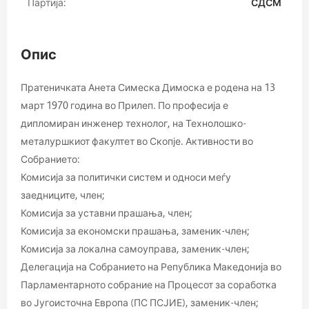
Партија:
СДСМ
Опис
Пратеничката Анета Симеска Димоска е родена на 13
март 1970 година во Прилеп. По професија е
дипломиран инженер технолог, на Технолошко-
металуршкиот факултет во Скопје. Активности во
Собранието:
Комисија за политички систем и односи меѓу
заедниците, член;
Комисија за уставни прашања, член;
Комисија за економски прашања, заменик-член;
Комисија за локална самоуправа, заменик-член;
Делегација на Собранието на Република Македонија во
Парламентарното собрание на Процесот за соработка
во Југоисточна Европа (ПС ПСЈИЕ), заменик-член;