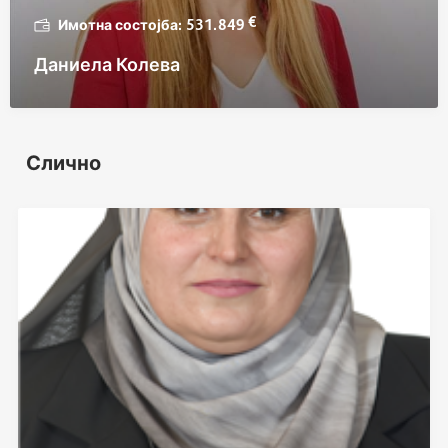
€
531.849
Даниела Колева
Слично