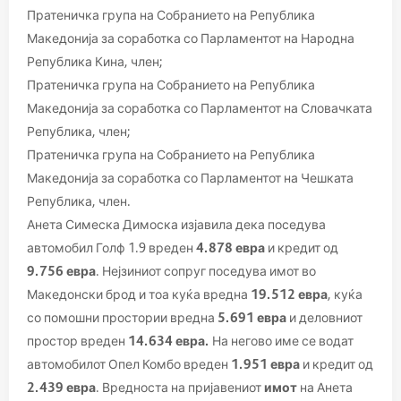
Пратеничка група на Собранието на Република
Македонија за соработка со Парламентот на Народна
Република Кина, член;
Пратеничка група на Собранието на Република
Македонија за соработка со Парламентот на Словачката
Република, член;
Пратеничка група на Собранието на Република
Македонија за соработка со Парламентот на Чешката
Република, член.
Анета Симеска Димоска изјавила дека поседува
автомобил Голф 1.9 вреден
4.878 евра
и кредит од
9.756 евра
. Нејзиниот сопруг поседува имот во
Македонски брод и тоа куќа вредна
19.512 евра
, куќа
со помошни простории вредна
5.691 евра
и деловниот
простор вреден
14.634 евра.
На негово име се водат
автомобилот Опел Комбо вреден
1.951 евра
и кредит од
2.439 евра
. Вредноста на пријавениот
имот
на Анета