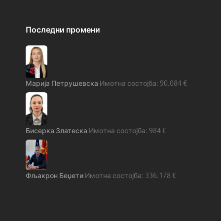
Последни промени
Марија Петрушевска
90.084
€
Бисерка Златеска
984
€
Фљакрон Беџети
336.178
€