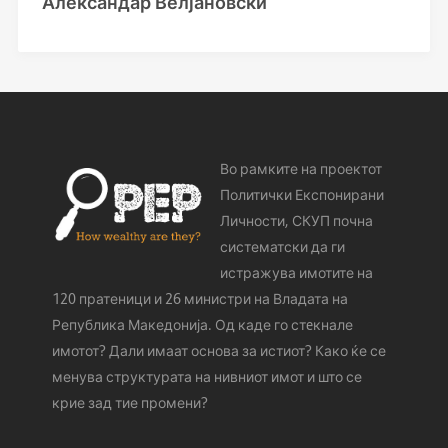
Александар Велјановски
Во рамките на проектот
Политички Експонирани
Личности, СКУП почна
систематски да ги
истражува имотите на
120 пратеници и 26 министри на Владата на
Република Македонија. Од каде го стeкнале
имотот? Дали имаат основа за истиот? Како ќе се
менува структурата на нивниот имот и што се
крие зад тие промени?