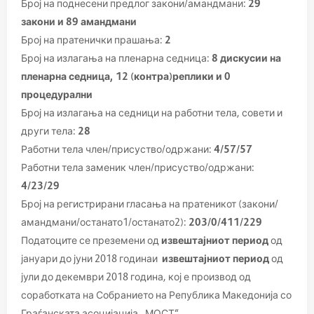
Број на поднесени предлог закони/амандмани:
29
закони и 89 амандмани
Број на пратенички прашања:
2
Број на излагања на пленарна седница:
8 дискусии на
пленарна седница, 12 (контра)реплики и 0
процедурални
Број на излагања на седници на работни тела, совети и
други тела:
28
Работни тела член/присуство/одржани:
4/57/57
Работни тела заменик член/присуство/одржани:
4/23/29
Број на регистрирани гласања на пратеникот (закони/
амандмани/останато1/останато2):
203/0/411/229
Податоците се преземени од
извештајниот период
од
јануари до јуни 2018 годинаи
извештајниот период
од
јули до декември 2018 година, кој е производ од
соработката на Собранието на Република Македонија со
Граѓанската асоцијација „МОСТ“.