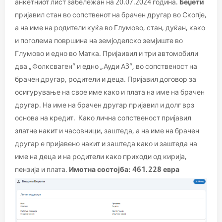
анкетниот лист забележан на 20.07.2024 година.
Беџети
пријавил стан во сопственот на брачен другар во Скопје,
а на име на родители куќа во Глумово, стан, дуќан, како
и поголема површина на земјоделско земјиште во
Глумово и едно во Матка. Пријаивил и три автомобили
два „Фолксваген“ и едно „Ауди А3“, во сопственост на
брачен другар, родители и деца. Пријавил договор за
осигурување на свое име како и плата на име на брачен
другар. На име на брачен другар пријавил и долг врз
основа на кредит. Како лична сопственост пријавил
златне накит и часовници, заштеда, а на име на брачен
другар е пријавено накит и заштеда како и заштеда на
име на деца и на родители како приходи од кирија,
пензија и плата.
Имотна состојба
:
461.228 евра