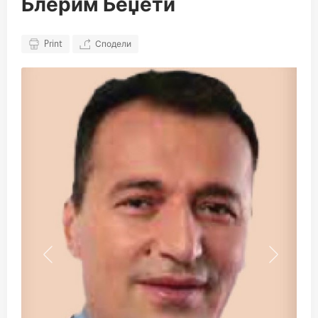
Блерим Беџети
Print
Сподели