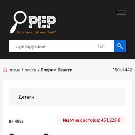
дома
/
листа
/
Блерим Беџети
150
of
442
Детали
461.228
€
ID: 9853