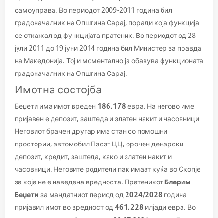
самоуправа. Во периодот 2009-2011 година бил
градоначалник на Општина Сарај, поради која функција
се откажал од функцијата пратеник. Во периодот од 28
јули 2011 до 19 јуни 2014 година бил Министер за правда
на Македонија. Тој и моментално ја обавува функционата
градоначалник на Општина Сарај.
Имотна состојба
Беџети има имот вреден
186.178
евра. На негово име
пријавен е депозит, заштеда и златен накит и часовници.
Неговиот брачен другар има стан со помошни
простории, автомобил Пасат ЦЦ, орочен денарски
депозит, кредит, заштеда, како и златен накит и
часовници. Неговите родители пак имаат куќа во Скопје
за која не е наведена вредноста. Пратеникот
Блерим
Беџети
за мандатниот период од
2024/2028
година
пријавил имот во вредност од
461.228
илјади евра. Во