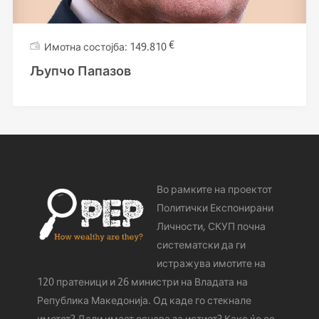
€
149.810
Љупчо Папазов
Во рамките на проектот
Политички Експонирани
Личности, СКУП почна
систематски да ги
истражува имотите на
120 пратеници и 26 министри на Владата на
Република Македонија. Од каде го стeкнале
имотот? Дали имаат основа за истиот? Како ќе се