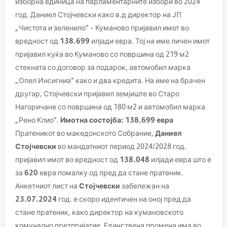
изборна единица на парламентарните избори во 2024
год. Даниел Стојчевски како в.д директор на ЈП
„Чистота и зеленило“ – Куманово пријавил имот во
вредност од
138.699
илјади евра. Тој на име личен имот
пријавил куќа во Куманово со површина од 219 м2
стекната со договор за подарок, автомобил марка
„Опел Инсигниа“ како и два кредита. На име на брачен
другар, Стојчевски пријавил земјиште во Старо
Нагоричане со површина од 180 м2 и автомобил марка
„Рено Клио“.
Имотна состојба
:
138.699 евра
Пратеникот во македонското Собрание,
Даниел
Стојчевски
во мандатниот период 2024/2028 год.
пријавил имот во вредност од
138.048
илјади евра што е
за
620
евра помалку од пред да стане пратеник.
Анкетниот лист на
Стојчевски
забележан на
23.07.2024
год. е скоро идентичен на оној пред да
стане пратеник, како директор на кумановското
комунално претпријатие. Единствена промена има во