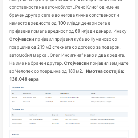
сопственоста на автомобилот „Рено Клио“ од име на
брачен другар сега е во негова лична сопственост и
наместо вредноста од
100
илјади денари сега е
пријавена помала вредност од
60
илјади денари. Инаку
Стојчевски
пријавил пријавил куќа во Куманово со
површина од 219 м2 стекната со договор за подарок,
автомобил марка „Опел Инсигниа“ како и два кредита.
На име на брачен другар,
Стојчевски
пријавил земјиште
во Челопек со површина од 180 м2.
Имотна состојба
:
138.048 евра