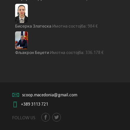
Бисерка Златеска
984
€
Фљакрон Беџети
336.178
€
scoop.macedonia@gmail.com
+389 3113 721
FOLLOW US