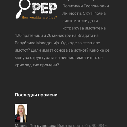
Политички Експонирани
Личности, СКУП почна
систематски да ги
истражува имотите на
120 пратеници и 26 министри на Владата на
Република Македонија. Од каде го стeкнале
имотот? Дали имаат основа за истиот? Како ќе се
менува структурата на нивниот имот и што се
крие зад тие промени?
Последни промени
Марија Петрушевска
90.084
€