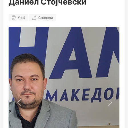
Даниел Стојчевски
Print
Сподели