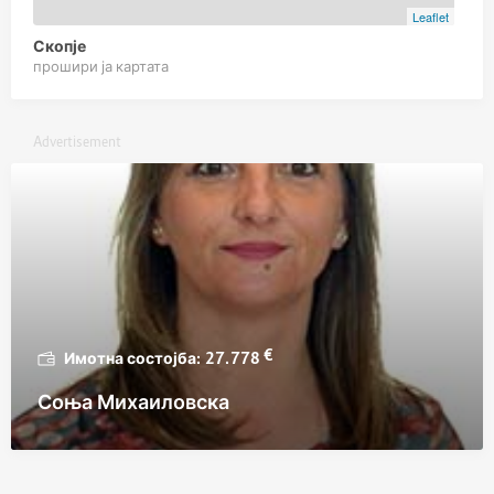
Leaflet
Скопје
прошири ја картата
Advertisement
€
27.778
Соња Михаиловска