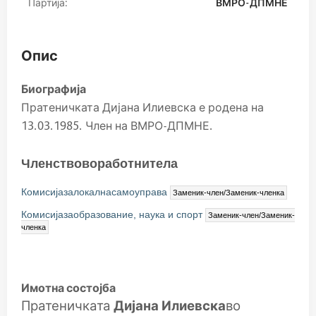
Партија:
ВМРО-ДПМНЕ
Опис
Биографија
Пратеничката Дијана Илиевска е родена на
13.03.1985. Член на ВМРО-ДПМНЕ.
Членствовоработнитела
Комисијазалокалнасамоуправа
Заменик-член/Заменик-членка
Комисијазаобразование, наука и спорт
Заменик-член/Заменик-
членка
Имотна состојба
Пратеничката
Дијана Илиевска
во