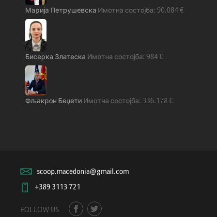
Марија Петрушевска
90.084
€
Бисерка Златеска
984
€
Фљакрон Беџети
336.178
€
scoop.macedonia@gmail.com
+389 3113 721
FOLLOW US