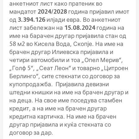
анкетниот лист како пратеник во
мандатот
2024/2028
година пријавил имот
од
3.394.126
илјади евра. Во анкетниот
лист забележан на
1
5.08.2024
година на
име на барачен другар пријавила стан од
58 м2 во Кисела Вода, Скопје. На име на
брачен другар Илиевска пријавила и
четири автомобили и тоа „Опел Мерив“,
„Голф 5“, „Сеат Леон“ и товарно „Цитроен
Берлинго“, сите стекнати со договор за
купопродажба.
Пријавила девизни
штедни книшки на име на брачен другар и
на деца. На свое име поседува стамбен
кредит, а на име на брачен другар
кредитна картичка. На име на брачен
другар пријавила и куќа стекната со
договор за дар.