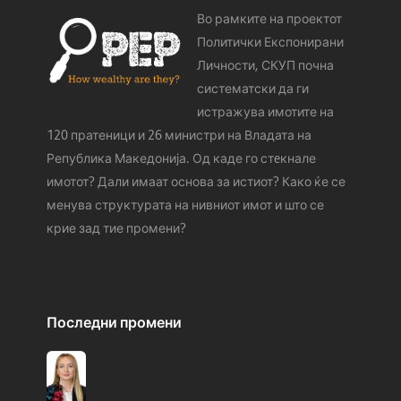
Во рамките на проектот
Политички Експонирани
Личности, СКУП почна
систематски да ги
истражува имотите на
120 пратеници и 26 министри на Владата на
Република Македонија. Од каде го стeкнале
имотот? Дали имаат основа за истиот? Како ќе се
менува структурата на нивниот имот и што се
крие зад тие промени?
Последни промени