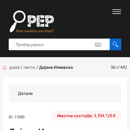
дома
/
листа
/
Дијана Илиевска
36
of
442
Детали
3.394.126
€
ID: 11000