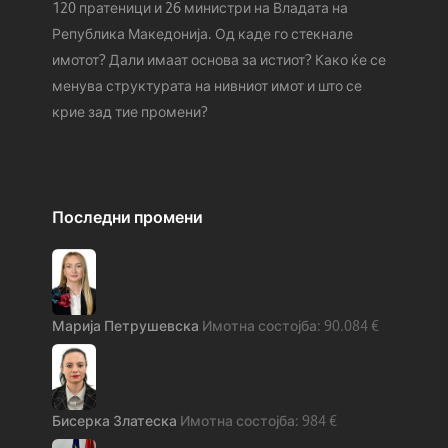
120 пратеници и 26 министри на Владата на
Република Македонија. Од каде го стeкнале
имотот? Дали имаат основа за истиот? Како ќе се
менува структурата на нивниот имот и што се
крие зад тие промени?
Последни промени
Марија Петрушевска
90.084
€
Бисерка Златеска
984
€