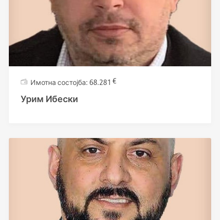
€
68.281
Урим Ибески