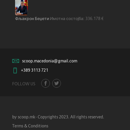
Фљакрон Беџети
336.178
€
scoop.macedonia@gmail.com
+389 3113 721
FOLLOW US
by scoop.mk- Copyrights 2023. All rights reserved.
Terms & Conditions