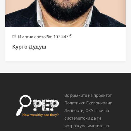
€
107.447
Курто Дудуш
Во рамките на проектот
Политички Експонирани
Личности, СКУП почна
систематски да ги
истражува имотите на