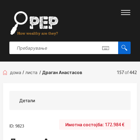
дома
/
листа
/
Драган Анастасов
157
of
442
Детали
172.984
€
ID: 9823