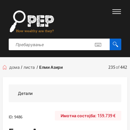
дома
/
листа
/
Елми Азири
235
of
442
Детали
159.739
€
ID: 9486