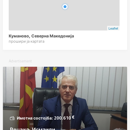
Leaflet
Куманово, Северна Македонија
прошири ја картата
Advertisement
€
200.610
Реџаиљ Исмаили