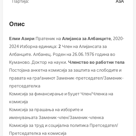
Партија:
AзA
Опис
Елми Азири
Пратеник на
Алијанса за Албанците
, 2020-
2024 Изборна единица:
2
Член на Алијансата за
Албанците. Албанец. Роден на 26.06.1976 година во
Куманово. Доктор на науки.
Членство во работни тела
Постојана анкетна комисија за заштита на слободите и
правата на граѓанинот
Заменик-претседател/Заменик-
претседателка
Комисија за финансирање и буџет
Член/Членка на
комисија
Комисија за прашања на изборите и
именувањата
Заменик-член/Заменик-членка
Комисија за труд и социјална политика
Претседател/
Претседателка на комисија