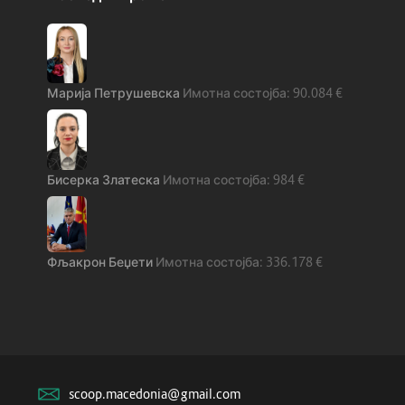
Марија Петрушевска
90.084
€
Бисерка Златеска
984
€
Фљакрон Беџети
336.178
€
scoop.macedonia@gmail.com