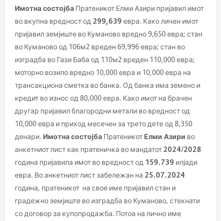
Имотна состојба
Пратеникот Елми Азири пријавил имот
во вкупна вредност од
299,639
евра. Како личен имот
пријавил земјиште во Куманово вредно 9,650 евра; стан
во Куманово од 106м2 вреден 69,996 евра; стан во
изградба во Гази Баба од 110м2 вреден 110,000 евра;
моторно возило вредно 10,000 евра и 10,000 евра на
трансакциона сметка во банка. Од банка има земено и
кредит во износ од 80,000 евра. Како имот на брачен
другар пријавил благородни метали во вредност од
10,000 евра и приход месечен за трето дете од 8,350
денари.
Имотна состојба
Пратеникот
Елми Азири
во
анкетниот лист как пратеничка во мандатот
2024/2028
година пријавила имот во вредност од
159.739
илјади
евра. Во анкетниот лист забележан на
25.07.2024
година, пратеникот на свое име пријавил стан и
градежно земјиште во изградба во Куманово, стекнати
со договор за купопродажба. Потоа на лично име