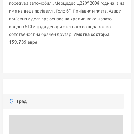
поседува автомобил „Мерцедес Ц220“ 2008 година, а на
име на деца пријавил „Голф 6“. Пријавил и плата. Азири
пријавил и долг врз основа на кредит, како и злато
вредно 610 илјади денари стекнато со подарок во
сопственост на брачен другар.
Имотна состојба
:
159.739 евра
Град