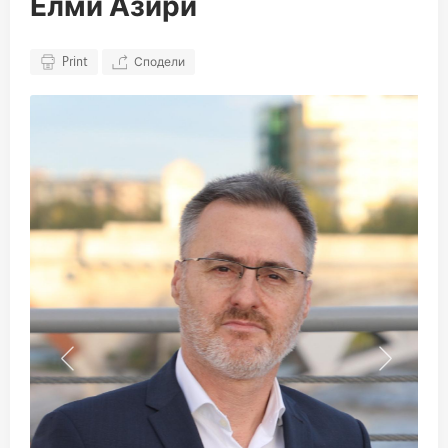
Елми Азири
Print
Сподели