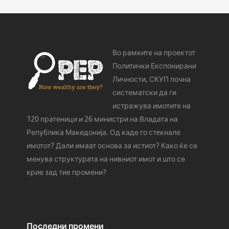
Во рамките на проектот
Политички Експонирани
Личности, СКУП почна
систематски да ги
истражува имотите на
120 пратеници и 26 министри на Владата на
Република Македонија. Од каде го стeкнале
имотот? Дали имаат основа за истиот? Како ќе се
менува структурата на нивниот имот и што се
крие зад тие промени?
Последни промени