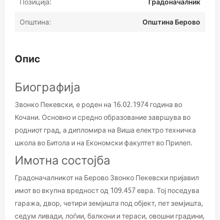
Позиција:
Градоначалник
Општина:
Општина Берово
Опис
Биографија
Звонко Пекевски, е роден на 16.02.1974 година во
Кочани. Основно и средно образование завршува во
родниот град, а дипломира на Виша електро техничка
школа во Битола и на Економски факултет во Прилеп.
Имотна состојба
Градоначалникот на Берово Звонко Пекевски пријавил
имот во вкупна вредност од 109.457 евра. Тој поседува
гаража, двор, четири земјишта под објект, пет земјишта,
седум ливади, лоѓии, балкони и тераси, овошни градини,