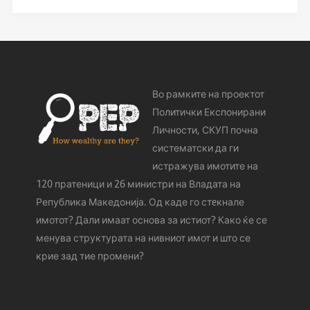
Во рамките на проектот
Политички Експонирани
Личности, СКУП почна
систематски да ги
истражува имотите на
120 пратеници и 26 министри на Владата на
Република Македонија. Од каде го стeкнале
имотот? Дали имаат основа за истиот? Како ќе се
менува структурата на нивниот имот и што се
крие зад тие промени?