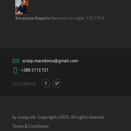
Фљакрон Беџети
336.178
€
scoop.macedonia@gmail.com
+389 3113 721
FOLLOW US
by scoop.mk- Copyrights 2023. All rights reserved.
Terms & Conditions