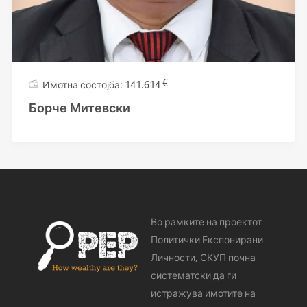
€
141.614
Борче Митевски
Во рамките на проектот
Политички Експонирани
Личности, СКУП почна
систематски да ги
истражува имотите на