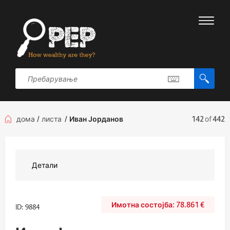
дома
/
листа
/
Иван Јорданов
142
of
442
Детали
78.861
€
ID: 9884