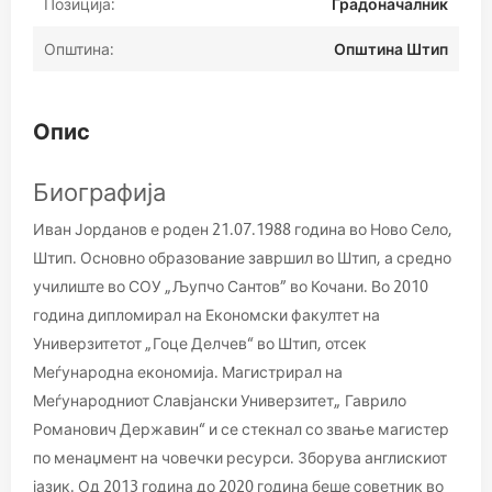
Позиција:
Градоначалник
Општина:
Општина Штип
Опис
Биографија
Иван Јорданов е роден 21.07.1988 година во Ново Село,
Штип. Основно образование завршил во Штип, а средно
училиште во СОУ „Љупчо Сантов” во Кочани. Во 2010
година дипломирал на Економски факултет на
Универзитетот „Гоце Делчев“ во Штип, отсек
Меѓународна економија. Магистрирал на
Меѓународниот Славјански Универзитет„ Гаврило
Романович Державин“ и се стекнал со звање магистер
по менаџмент на човечки ресурси. Зборува англискиот
јазик. Од 2013 година до 2020 година беше советник во