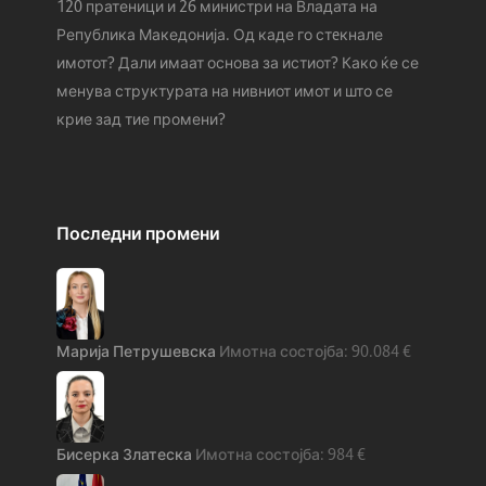
120 пратеници и 26 министри на Владата на
Република Македонија. Од каде го стeкнале
имотот? Дали имаат основа за истиот? Како ќе се
менува структурата на нивниот имот и што се
крие зад тие промени?
Последни промени
Марија Петрушевска
90.084
€
Бисерка Златеска
984
€