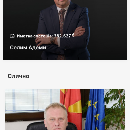
€
382.627
Селим Адеми
Слично