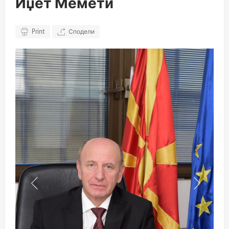
Иџет Мемети
Print
Сподели