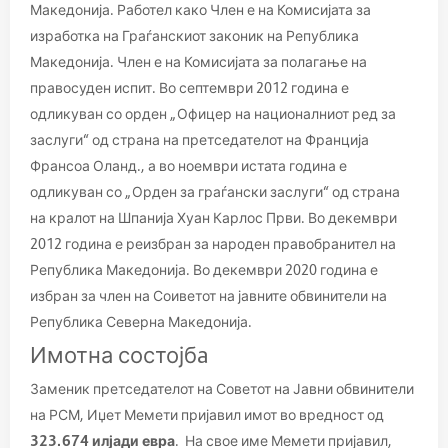
Македонија. Работел како Член е на Комисијата за
изработка на Граѓанскиот законик на Република
Македонија. Член е на Комисијата за полагање на
правосуден испит. Во септември 2012 година е
одликуван со орден „Офицер на националниот ред за
заслуги“ од страна на претседателот на Франција
Франсоа Оланд., а во ноември истата година е
одликуван со „Орден за граѓански заслуги“ од страна
на кралот на Шпанија Хуан Карлос Први. Во декември
2012 година е реизбран за народен правобранител на
Република Македонија. Во декември 2020 година е
избран за член на Соиветот на јавните обвинители на
Република Северна Македонија.
Имотна состојбa
Заменик претседателот на Советот на Јавни обвинители
на РСМ, Иџет Мемети пријавил имот во вредност од
323.674 илјади евра
. На свое име Мемети пријавил,