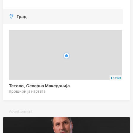
Град
Leaflet
Тетово, Северна Македонија
прошири ја картата
Advertisement