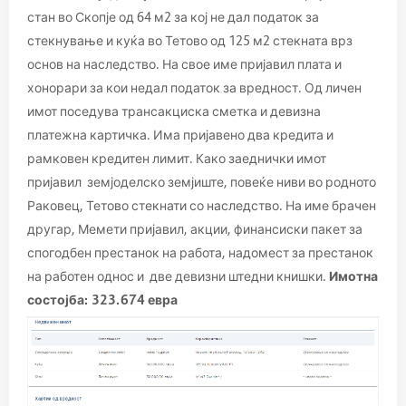
стан во Скопје од 64 м2 за кој не дал податок за
стекнување и куќа во Тетово од 125 м2 стекната врз
основ на наследство. На свое име пријавил плата и
хонорари за кои недал податок за вредност. Од личен
имот поседува трансакциска сметка и девизна
платежна картичка. Има пријавено два кредита и
рамковен кредитен лимит. Како заеднички имот
пријавил земјоделско земјиште, повеќе ниви во родното
Раковец, Тетово стекнати со наследство. На име брачен
другар, Мемети пријавил, акции, финансиски пакет за
спогодбен престанок на работа, надомест за престанок
на работен однос и две девизни штедни книшки.
Имотна
состојба: 323.674 евра