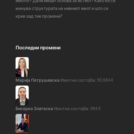
имотот? Дали имаат основа за истиот? Како ќе се
менува структурата на нивниот имот и што се
крие зад тие промени?
Последни промени
Марија Петрушевска
90.084
€
Бисерка Златеска
984
€