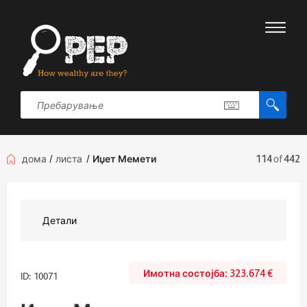
дома
/
листа
/
Иџет Мемети
114
of
442
Детали
323.674
€
ID: 10071