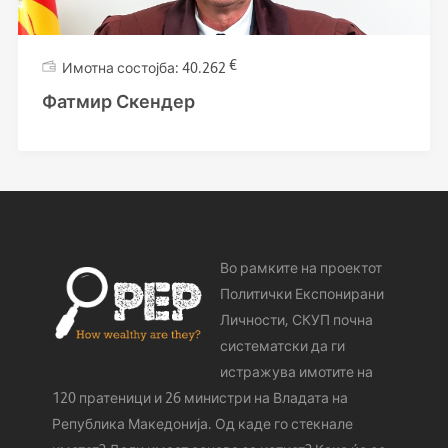
€
40.262
Фатмир Скендер
Во рамките на проектот
Политички Експонирани
Личности, СКУП почна
систематски да ги
истражува имотите на
120 пратеници и 26 министри на Владата на
Република Македонија. Од каде го стeкнале