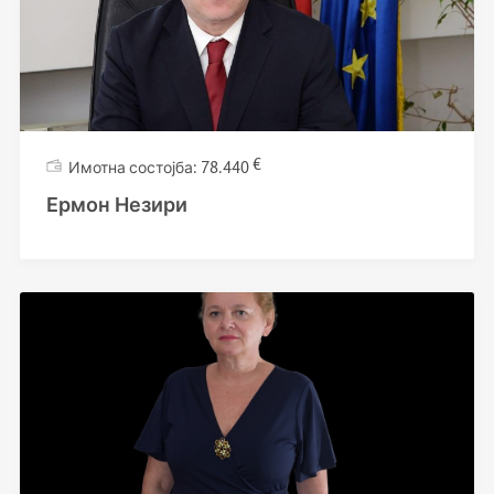
€
78.440
Ермон Незири