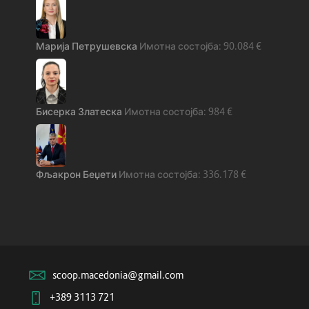
Марија Петрушевска
90.084
€
Бисерка Златеска
984
€
Фљакрон Беџети
336.178
€
scoop.macedonia@gmail.com
+389 3113 721