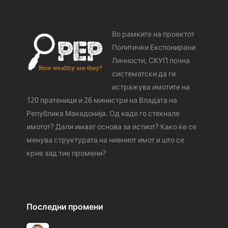
Во рамките на проектот
Политички Експонирани
Личности, СКУП почна
систематски да ги
истражува имотите на
120 пратеници и 26 министри на Владата на
Република Македонија. Од каде го стeкнале
имотот? Дали имаат основа за истиот? Како ќе се
менува структурата на нивниот имот и што се
крие зад тие промени?
Последни промени