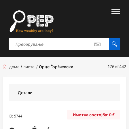
дома
/
листа
/
Орце Ѓорѓиевски
176
of
442
Детали
0
€
ID: 9744