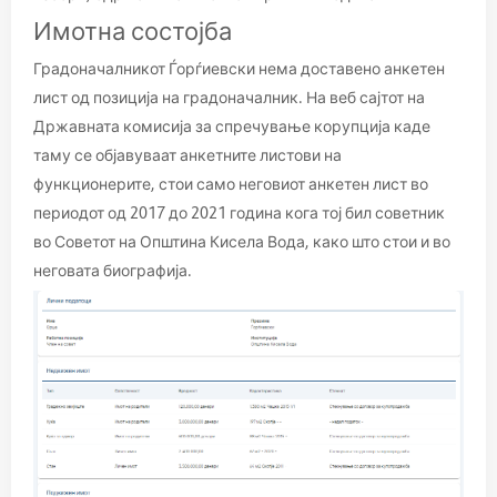
Имотна состојба
Градоначалникот Ѓорѓиевски нема доставено анкетен
лист од позиција на градоначалник. На веб сајтот на
Државната комисија за спречување корупција каде
таму се објавуваат анкетните листови на
функционерите, стои само неговиот анкетен лист во
периодот од 2017 до 2021 година кога тој бил советник
во Советот на Општина Кисела Вода, како што стои и во
неговата биографија.