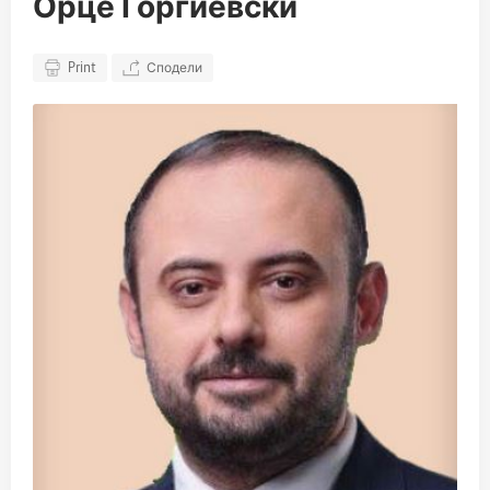
Орце Ѓорѓиевски
Print
Сподели