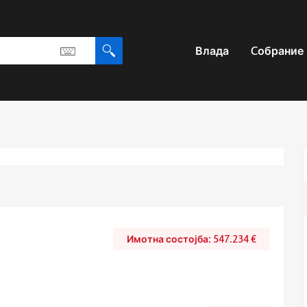
Влада
Cобрание
547.234
€