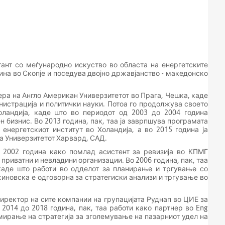
ант со меѓународно искуство во областа на енергетските
дина во Скопје и поседува двојно државјанство - македонско
ера на Англо Американ Универзитетот во Прага, Чешка, каде
нистрација и политички науки. Потоа го продолжува своето
оландија, каде што во периодот од 2003 до 2004 година
 бизнис. Во 2013 година, пак, таа ја заврпшува програмата
 енергетскиот институт во Холандија, а во 2015 година ја
а Универзитетот Харвард, САД.
 2002 година како помлад асистент за ревизија во КПМГ
 приватни и невладини организации. Во 2006 година, пак, таа
 каде што работи во одделот за планирање и тргување со
жиновска е одговорна за стратегиски анализи и тргување во
иректор на сите компании на групацијата Руднап во ЦИЕ за
 2014 до 2018 година, пак, таа работи како партнер во Eng
ормирање на стратегија за зголемување на пазарниот удел на