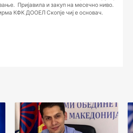
вање. Пријавила и закуп на месечно ниво.
ирма КФК ДООЕЛ Скопје чиј е основач.