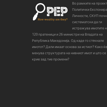
Во рамките на проек
Политички Експонир
Личности, СКУП почн
систематски да ги
истражува имотите н
120 пратеници и 26 министри на Владата на
Република Македонија. Од каде го стeкнале
имотот? Дали имаат основа за истиот? Како ќе
менува структурата на нивниот имот и што се
крие зад тие промени?