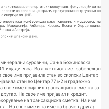
и како независен енергетски консултант, фокусирајќи се на
A проекти за соларни централи, прекугранично тргување со
на енергија во ЦИЕ.
0 енергетски конференции како говорник и модератор на
ра, Македонија, Албанија, Косово, Босна и Херцеговина,
 Чешка и Австрија.
рпски и шпански јазик.
и минерални суровини
, Сања Божиновска
34
илјади евра. Во анкетниот лист забележан
а свое име пријавила стан во скопски Центар
ијавила стан во Центар 77 м2 и градежно
а свое име пријавил трансакциска сметка за
 другар. На свое име пријавил и кредит,
екорување на трансакциска сметка. На име
та. На свое име и на име на брачен другар