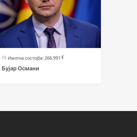
€
266.991
Бујар Османи