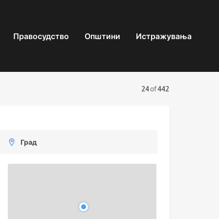
Правосудство
Општини
Истражувања
24
of
442
Град