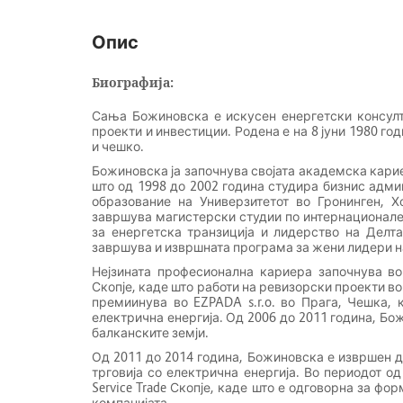
Опис
Биографија:
Сања Божиновска е искусен енергетски консулт
проекти и инвестиции. Родена е на 8 јуни 1980 го
и чешко.
Божиновска ја започнува својата академска кари
што од 1998 до 2002 година студира бизнис адми
образование на Универзитетот во Гронинген, Х
завршува магистерски студии по интернационален
за енергетска транзиција и лидерство на Делта
завршува и извршната програма за жени лидери н
Нејзината професионална кариера започнува во
Скопје, каде што работи на ревизорски проекти во
премиинува во EZPADA s.r.o. во Прага, Чешка,
електрична енергија. Од 2006 до 2011 година, Бо
балканските земји.
Од 2011 до 2014 година, Божиновска е извршен д
трговија со електрична енергија. Во периодот од
Service Trade Скопје, каде што е одговорна за ф
компанијата.