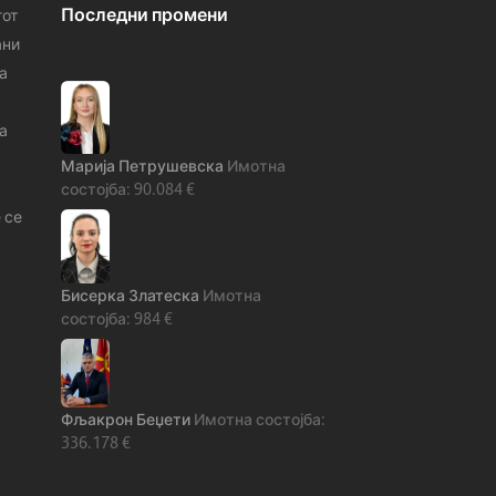
Последни промени
тот
ани
а
а
Марија Петрушевска
90.084
€
 се
Бисерка Златеска
984
€
Фљакрон Беџети
336.178
€