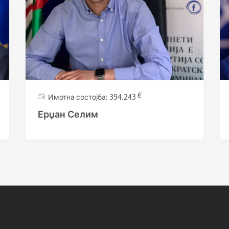
€
394.243
Ерџан Селим