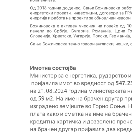
Од 2018 година до денес, Сања Божиновска работ
енергетски проекти, инвестиции, договори за PP
енергија и работа на проекти за обновливи извори 
Божиновска е активен учесник на повеќе од 10
панели во Србија, Бугарија, Романија, Црна Го
Словенија, Хрватска, Унгарија, Полска, Германија,
Сања Божиновска течно говори англиски, чешки, с
Имотна состојба
Министер за енергетика, рударство 
пријавила имот во вредност од
547.2
на 21.08.2024 година министерката н
од 59 м2. На име на брачен другар пр
изградено земјиште во Горно Соње. Н
плата како и сметка на име на брачен
кредитна картичка и дозволено преч
на брачен другар пријавила два креди