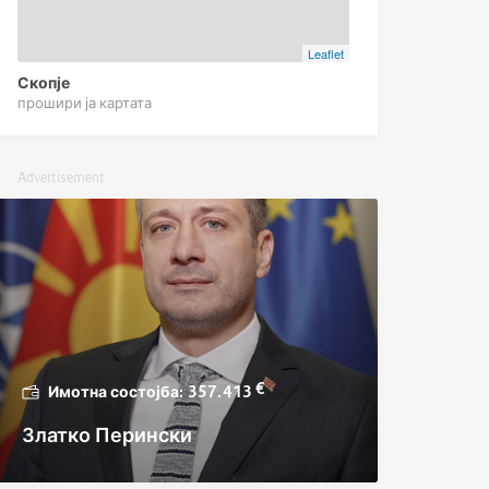
Leaflet
Скопје
прошири ја картата
Advertisement
€
357.413
Златко Перински