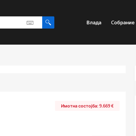
Влада
Cобрание
9.669
€