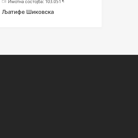
€
103.051
Љатифе Шиковска