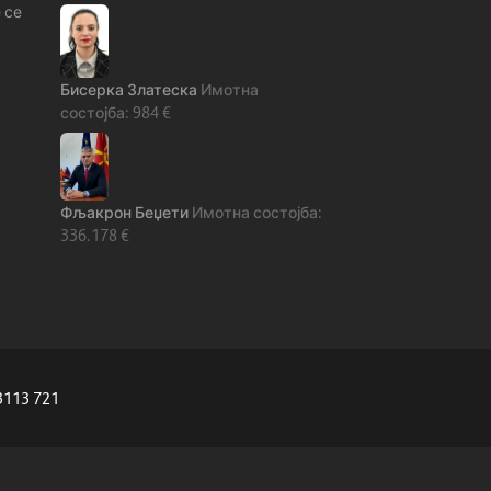
 се
Бисерка Златеска
984
€
Фљакрон Беџети
336.178
€
3113 721