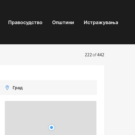
Правосудство
Општини
Истражувања
222
of
442
Град