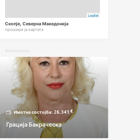
Leaflet
Скопје, Северна Македонија
прошири ја картата
Advertisement
€
26.341
Грација Бакраческа