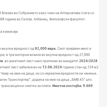
1
Влезен во Собранието како член на Алтернатива (сега со
968 година во Скопје. Албанец. Филозофски факултет.
а комисија
о вкупна вредност од
82,000 евра.
Сиот пријавен имот е
евра; и три моторни возила во вкупна вредност од 27,000
епи
во анкетниот лист како пратеник во мандатот
2024/2028
кетниот лист забележан на
13.08.2024
година стан од 124 м2
о Чаир на име на деца, но со нереални вредности на чинење.
аген Транспортер“, додека на име на деца „БМВ Х5“ што
и трансакциска сметка за плата.
Имотна состојба
:
9.669