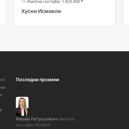
€
1.420.000
Хусни Исмаили
Последни промени
тот
ани
а
а
Марија Петрушевска
90.084
€