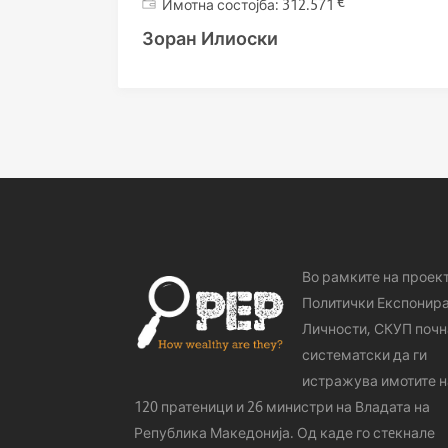
€
312.571
Зоран Илиоски
Во рамките на проек
Политички Експонир
Личности, СКУП почн
систематски да ги
истражува имотите н
120 пратеници и 26 министри на Владата на
Република Македонија. Од каде го стeкнале