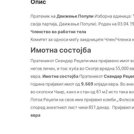
Опис
Пратеник на
Движење Попули
Изборна единица:
своја партија, Движење Попули). Роден на 03.04.1
Членство во работни тела
Комитет за односи меѓу заедниците
Член/Членка н
Имотна состојба
Пратеникот Скендер Реџепи има пријавено имот в
негов личен, и тоа: куќа во Скопје вредна 55,000 
евра.
Имотна состојба
Пратеникот
Скендер Реџ
година пријавил имот од
9.669
илјади евра. Во ан
во скопски Чаир, како и стан од 61 м2 исто така в
Потоа Реџепи на свое име пријавил комби „Фолксв
според анкетниот лист чини 851 денар. Пријавил 
евра