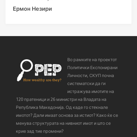
Ермон Незири
Во рамките на проектот
Политички Експонирани
Личности, СКУП почна
систематски да ги
истражува имотите на
120 пратеници и 26 министри на Владата на
Република Македонија. Од каде го стeкнале
имотот? Дали имаат основа за истиот? Како ќе се
менува структурата на нивниот имот и што се
крие зад тие промени?