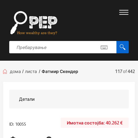
дома
/
листа
/
Фатмир Скендер
117
of
442
Детали
40.262
€
ID: 10055