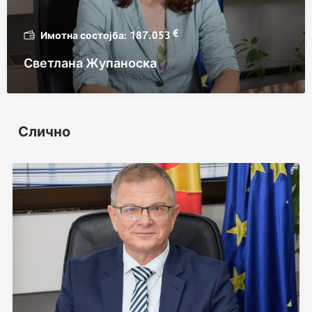
€
187.053
Светлана Жупаноска
Слично