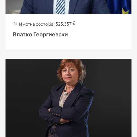
€
525.357
Влатко Георгиевски