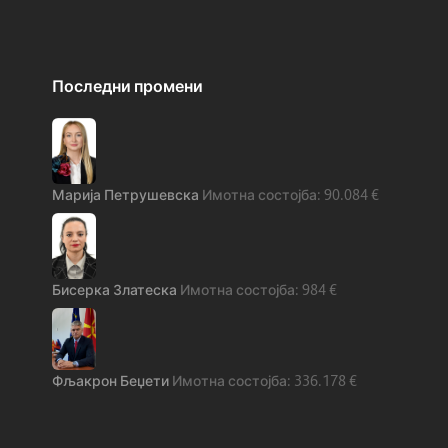
Последни промени
Марија Петрушевска
90.084
€
Бисерка Златеска
984
€
Фљакрон Беџети
336.178
€