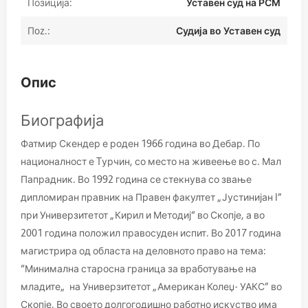
Позиција:
Уставен суд на РСМ
Пoz.:
Судија во Уставен суд
Опис
Биографија
Фатмир Скендер е роден 1966 година во Дебар. По
националност е Tурчин, со место на живеење во с. Мал
Папрадник. Во 1992 година се стекнува со звање
дипломиран правник на Правен факултет „Јустинијан I”
при Универзитетот „Кирил и Методиј“ во Скопје, а во
2001 година положил правосуден испит. Во 2017 година
магистрира од областа на деловното право на тема:
“Минимална старосна граница за вработување на
младите„ на Универзитетот „Американ Колеџ- УАКС” во
Скопје. Во своето долгогодишно работно искуство има