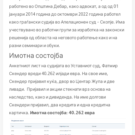
работено во Општина Дебар, како адвокат, а од од 01
јануари 2014 година до октомври 2022 година работел
како граѓански судија во Апелационен суд – Скопје. Има
учествувано во работни групи за изработка на законски
решенија од областа на неговото работење како и на
разни семинари и обуки.
Имотна состојба
Анкетниот лист на судијата во Уставниот суд, Фатмир
Скендер вреди 40.262 илјади евра. На свое име,
Скендер пријавил куќа, двор во Центар Жупа и две
ливади. Пријавил и акции стекнати врз основа на
наследство, како и дивиденда. На име долгови
Скендери пријавил, два кредита и една кредитна
картичка.
Имотна состојба: 40.262 евра