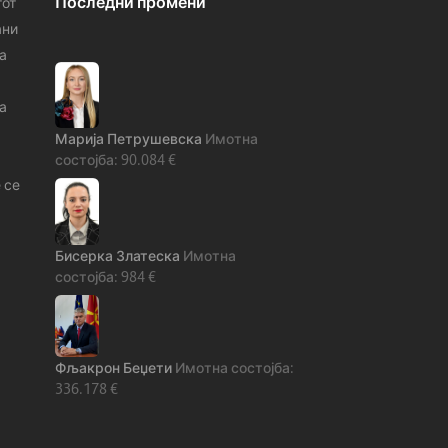
Последни промени
тот
ани
а
а
Марија Петрушевска
90.084
€
 се
Бисерка Златеска
984
€
Фљакрон Беџети
336.178
€