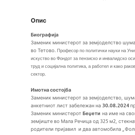
Опис
Биографија
Заменик министерот за земјоделство шум
во Тетово.
П
рофесор по политички науки на Уни
искуство во Фондот за пензиско и инвалидско ос
труд и социјална политика, а
работел и како
раков
сектор.
Имотна состојба
Заменик министерот за земјоделство, шум
анкетниот лист забележан на
30.08.2024
п
Заменик министерот
Беџети
на име на св
земјиште во Мала Речица од 325 м2, стекна
родители пријавил
и два автомобила „Фол