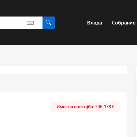
Влада
Cобрание
336.178
€