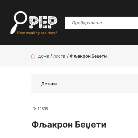
дома
/
листа
/
Фљакрон Беџети
Детали
ID: 11305
Фљакрон Беџети