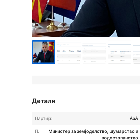
Детали
Партија:
AзA
П.:
Министер за земјоделство, шумарство и
водостопанство