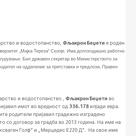
арство и водостопанство,
Фљакрон Беџети
е роден
верзитет „Мајка Тереза“ Скопје. Има долгогодишно работно
игурување. Бил државен секретар во Министерството за
одител на одделение за претставки и предлози, Правен
арство и водостопанство ,
Фљакрон Беџети
во
ријавил имот во вредност од
336.178
илјади евра.
оите родители пријавил градежно изградено
то со договор за градба во 2013 година. На име на
ксваген Голф“ и „Мерцедес Е220 Д“.
На свое име