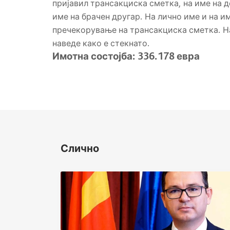
пријавил трансакциска сметка, на име на д
име на брачен другар. На лично име и на и
пречекорување на трансакциска сметка. На
наведе како е стекнато.
Имотна состојба
:
336.178 евра
Слично