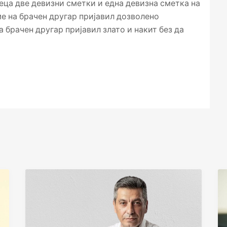
еца две девизни сметки и една девизна сметка на
ме на брачен другар пријавил дозволено
 брачен другар пријавил злато и накит без да