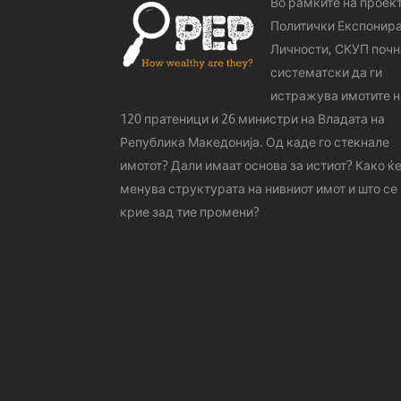
Во рамките на проек
Политички Експонир
Личности, СКУП почн
систематски да ги
истражува имотите н
120 пратеници и 26 министри на Владата на
Република Македонија. Од каде го стeкнале
имотот? Дали имаат основа за истиот? Како ќе
менува структурата на нивниот имот и што се
крие зад тие промени?