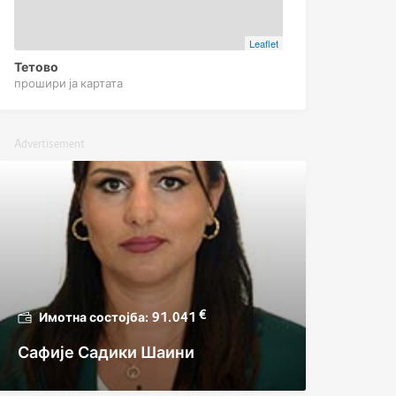
Leaflet
Тетово
прошири ја картата
Advertisement
€
91.041
Сафије Садики Шаини