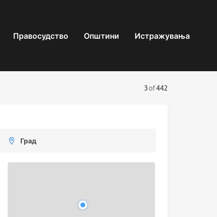
Правосудство
Општини
Истражувања
3
of
442
Град