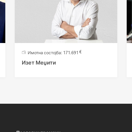
€
171.691
Изет Меџити