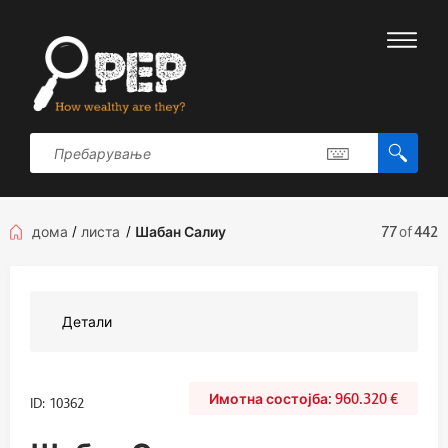
дома
/
листа
/
Шабан Салиу
77
of
442
Детали
960.320
€
ID: 10362