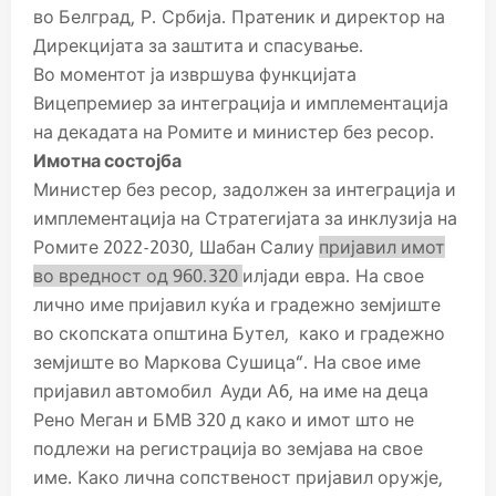
во Белград, Р. Србија. Пратеник и директор на
Дирекцијата за заштита и спасување.
Во моментот ја извршува функцијата
Вицепремиер за интеграција и имплементација
на декадата на Ромите и министер без ресор.
Имотна состојба
Министер без ресор, задолжен за интеграција и
имплементација на Стратегијата за инклузија на
Ромите 2022-2030, Шабан Салиу
пријавил имот
во вредност од 960.320
илјади евра. На свое
лично име пријавил куќа и градежно земјиште
во скопската општина Бутел, како и градежно
земјиште во Маркова Сушица
“. На свое име
пријавил автомобил Ауди А6, на име на деца
Рено Меган и БМВ 320 д како и имот што не
подлежи на регистрација во земјава на свое
име. Како лична сопственост пријавил оружје,