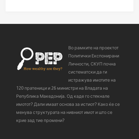
Во рамките на проектот
Политички Експонирани
Личности, СКУП почна
систематски да ги
истражува имотите на
120 пратеници и 26 министри на Владата на
Република Македонија. Од каде го стeкнале
имотот? Дали имаат основа за истиот? Како ќе се
менува структурата на нивниот имот и што се
крие зад тие промени?