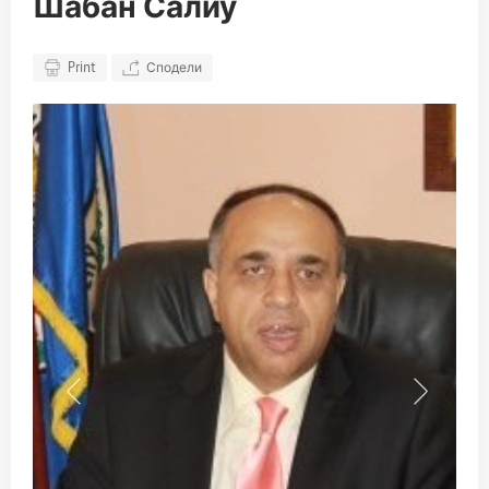
Шабан Салиу
Print
Сподели