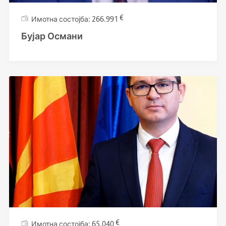
€
266.991
Бујар Османи
€
65.040