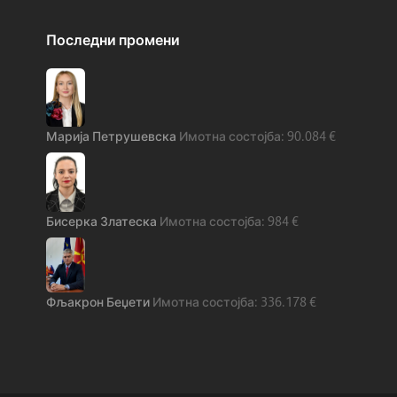
Последни промени
Марија Петрушевска
90.084
€
Бисерка Златеска
984
€
Фљакрон Беџети
336.178
€