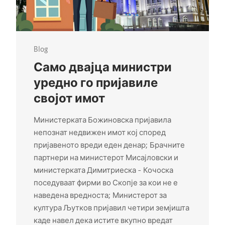
Blog
Само двајца министри
уредно го пријавиле
својот имот
Министерката Божиновска пријавила
непознат недвижен имот кој според
пријавеното вреди еден денар; Брачните
партнери на министерот Мисајловски и
министерката Димитриеска – Кочоска
поседуваат фирми во Скопје за кои не е
наведена вредноста; Министерот за
култура Љутков пријавил четири земјишта
каде навел дека истите вкупно вредат