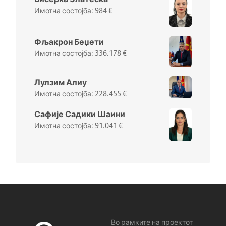
984
€
Фљакрон Беџети
336.178
€
Лулзим Алиу
228.455
€
Сафије Садики Шаини
91.041
€
Во рамките на проектот