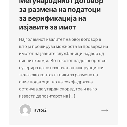
Меѓународниот договор
за размена на податоци
за верификација на
изјавите за имот
Најголемиот квалитет на овој договор е
што ја проширува можноста за проверка на
имотот на јавните службеници надвор од
нивните земји. Во текстот на договорот се
сугерира да се назначат антикорупциски
тела како контакт точки за размена на
овие податоци, но на секоја држава
останува да утврди според тоа и да го
извести депозитарот на […]
avtor2