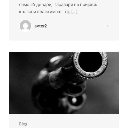
само 35 денари; Таравари не пријавил
колкави плати имаат тој, […]
avtor2
Blog