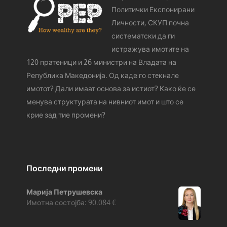
Политички Експонирани
Личности, СКУП почна
систематски да ги
истражува имотите на
120 пратеници и 26 министри на Владата на
Република Македонија. Од каде го стeкнале
имотот? Дали имаат основа за истиот? Како ќе се
менува структурата на нивниот имот и што се
крие зад тие промени?
Последни промени
Марија Петрушевска
90.084
€