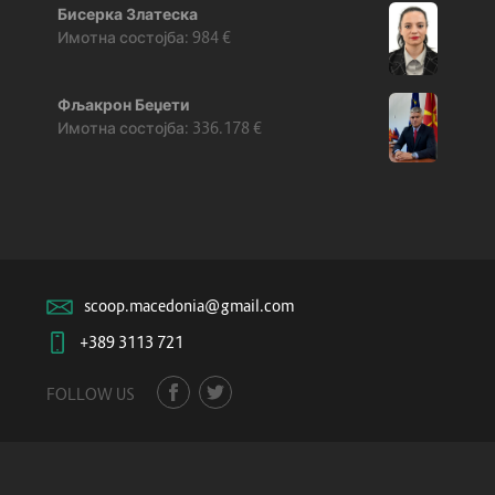
Бисерка Златеска
984
€
Фљакрон Беџети
336.178
€
scoop.macedonia@gmail.com
+389 3113 721
FOLLOW US