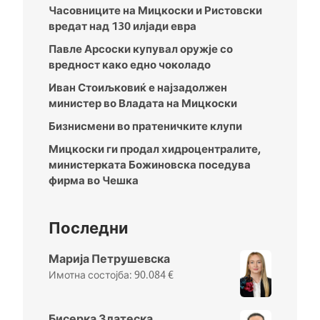
Часовниците на Мицкоски и Ристовски
вредат над 130 илјади евра
Павле Арсоски купувал оружје со
вредност како едно чоколадо
Иван Стоиљковиќ е најзадолжен
министер во Владата на Мицкоски
Бизнисмени во пратеничките клупи
Мицкоски ги продал хидроцентралите,
министерката Божиновска поседува
фирма во Чешка
Последни
Марија Петрушевска
90.084
€
Бисерка Златеска