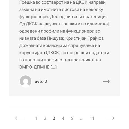
Грешка во софтверот на на ДКСК направи
замена на имотните листови на неколку
функционери. Дел од нив се и пратеници.
Од ДКСК најавуваат грешки и во иднина кај
одредени профили на функционери во
нивната база Пишува: Кристијан Трајчов
Државната комисија за спречување на
корупцијата (ДКСК) со погрешни податоци
го пополни профилот на пратеникот на
ВМРО-ДПМНЕ […]
avtor2
1
2
3
4
5
…
11