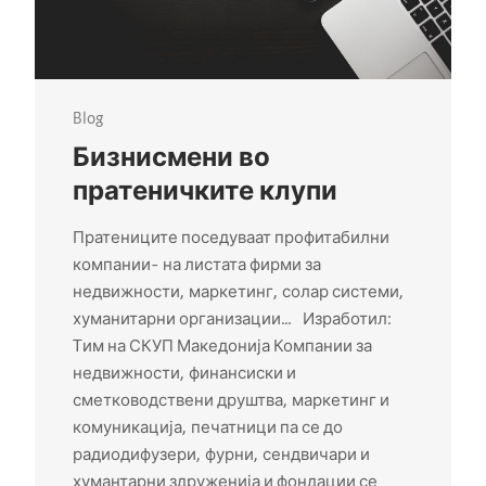
Blog
Бизнисмени во
пратеничките клупи
Пратениците поседуваат профитабилни
компании– на листата фирми за
недвижности, маркетинг, солар системи,
хуманитарни организации… Изработил:
Tим на СКУП Македонија Компании за
недвижности, финансиски и
сметководствени друштва, маркетинг и
комуникација, печатници па се до
радиодифузери, фурни, сендвичари и
хумантарни здруженија и фондации се