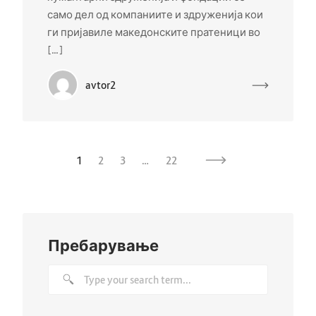
само дел од компаниите и здруженија кои
ги пријавиле македонските пратеници во
[…]
avtor2
1
2
3
…
22
Пребарување