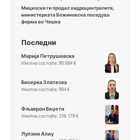
Мицкоски ги продал хидроцентралите,
министерката Божиновска поседува
фирма во Чешка
Последни
Марија Петрушевска
90.084
€
Бисерка Златеска
984
€
Фљакрон Беџети
336.178
€
Лулзим Алиу