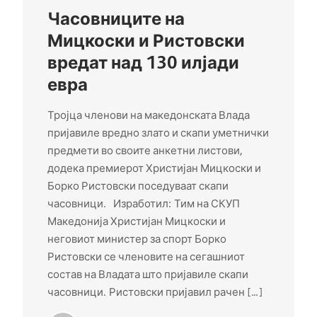
Часовниците на
Мицкоски и Ристовски
вредат над 130 илјади
евра
Тројца членови на македонската Влада
пријавиле вредно злато и скапи уметнички
предмети во своите анкетни листови,
додека премиерот Христијан Мицкоски и
Борко Ристовски поседуваат скапи
часовници. Изработил: Тим на СКУП
Македонија Христијан Мицкоски и
неговиот министер за спорт Борко
Ристовски се членовите на сегашниот
состав на Владата што пријавиле скапи
часовници. Ристовски пријавил рачен […]