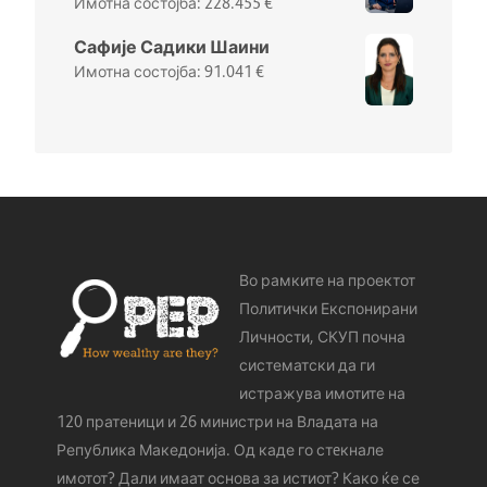
228.455
€
Сафије Садики Шаини
91.041
€
Во рамките на проектот
Политички Експонирани
Личности, СКУП почна
систематски да ги
истражува имотите на
120 пратеници и 26 министри на Владата на
Република Македонија. Од каде го стeкнале
имотот? Дали имаат основа за истиот? Како ќе се