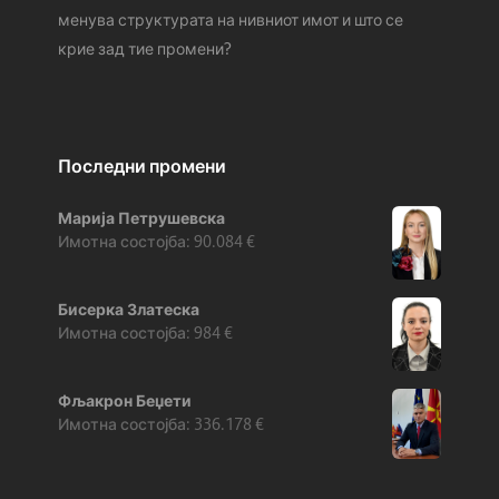
менува структурата на нивниот имот и што се
крие зад тие промени?
Последни промени
Марија Петрушевска
90.084
€
Бисерка Златеска
984
€
Фљакрон Беџети
336.178
€