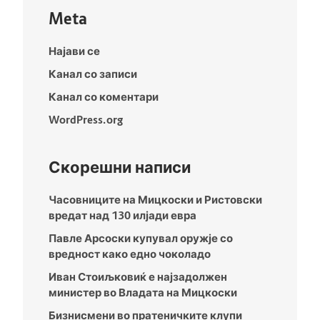
Meta
Најави се
Канал со записи
Канал со коментари
WordPress.org
Скорешни написи
Часовниците на Мицкоски и Ристовски
вредат над 130 илјади евра
Павле Арсоски купувал оружје со
вредност како едно чоколадо
Иван Стоиљковиќ е најзадолжен
министер во Владата на Мицкоски
Бизнисмени во пратеничките клупи