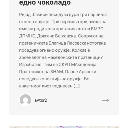
едно чоколадо
Ријад Шаќири поседува дури три парчиња
огнено оружје. Три парчиња пријавила на
име на родител и пратеничката на ВМРО-
ДПМНЕ, Драгана Бојковска. Сопругот на
пратеничката Благица Ласовска истотака
поседува огнено оружје. Колкав е
арсеналот на македонските пратеници?
Изработил: Тим на СКУП МАкедонија
Пратеникот на ЗНАМ, Павле Арсоски
поседува колекција на оружје. Во
анкетниот лист поднесен […]
avtor2