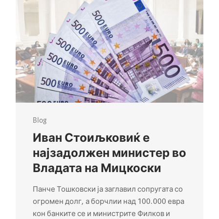
Blog
Иван Стоиљковиќ е
најзадолжен министер во
Владата на Мицкоски
Панче Тошковски ја заглавил сопругата со
огромен долг, а борчлии над 100.000 евра
кон банките се и министрите Филков и