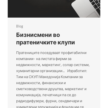
Blog
Бизнисмени во
пратеничките клупи
Пратениците поседуваат профитабилни
компании– на листата фирми за
недвижности, маркетинг, солар системи,
хуманитарни организации… Изработил:
Tим на СКУП Македонија Компании за
недвижности, финансиски и
сметководствени друштва, маркетинг и
комуникација, печатници па се до
радиодифузери, фурни, сендвичари и
хумантарни здруженија и фондации се