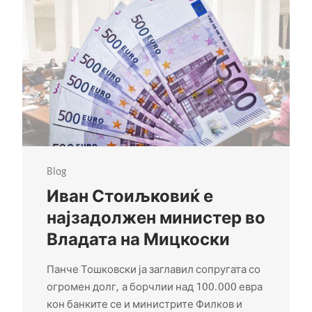
Blog
Иван Стоиљковиќ е
најзадолжен министер во
Владата на Мицкоски
Панче Тошковски ја заглавил сопругата со
огромен долг, а борчлии над 100.000 евра
кон банките се и министрите Филков и