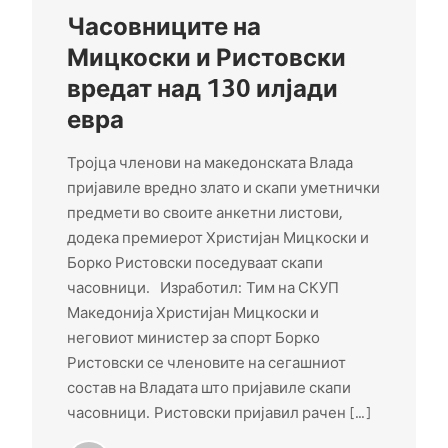
Часовниците на
Мицкоски и Ристовски
вредат над 130 илјади
евра
Тројца членови на македонската Влада
пријавиле вредно злато и скапи уметнички
предмети во своите анкетни листови,
додека премиерот Христијан Мицкоски и
Борко Ристовски поседуваат скапи
часовници. Изработил: Тим на СКУП
Македонија Христијан Мицкоски и
неговиот министер за спорт Борко
Ристовски се членовите на сегашниот
состав на Владата што пријавиле скапи
часовници. Ристовски пријавил рачен […]