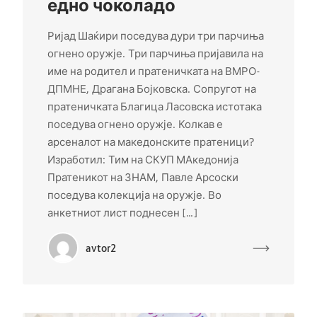
едно чоколадо
Ријад Шаќири поседува дури три парчиња
огнено оружје. Три парчиња пријавила на
име на родител и пратеничката на ВМРО-
ДПМНЕ, Драгана Бојковска. Сопругот на
пратеничката Благица Ласовска истотака
поседува огнено оружје. Колкав е
арсеналот на македонските пратеници?
Изработил: Тим на СКУП МАкедонија
Пратеникот на ЗНАМ, Павле Арсоски
поседува колекција на оружје. Во
анкетниот лист поднесен […]
avtor2