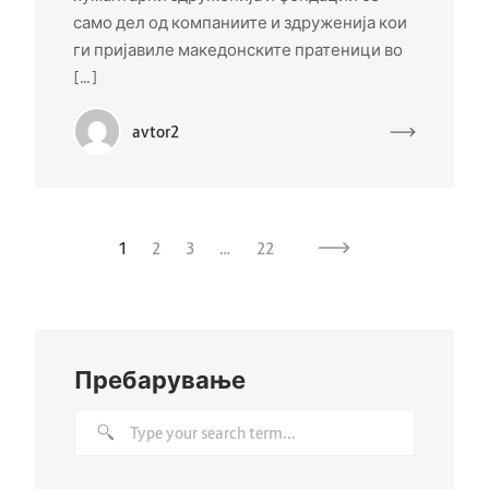
само дел од компаниите и здруженија кои
ги пријавиле македонските пратеници во
[…]
avtor2
1
2
3
…
22
Пребарување