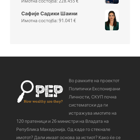
228.455
€
Сафије Садики Шаини
91.041
€
Во рамките на проектот
Политички Експонирани
Личности, СКУП почна
систематски да ги
истражува имотите на
120 пратеници и 26 министри на Владата на
Република Македонија. Од каде го стeкнале
имотот? Дали имаат основа за истиот? Како ќе се