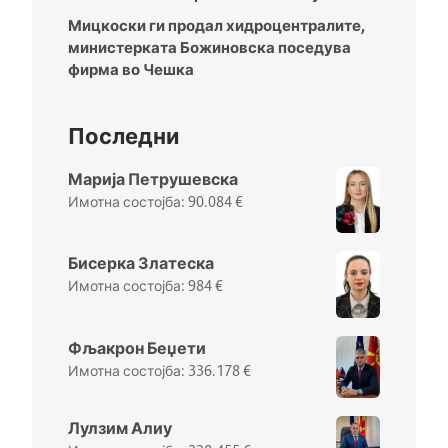
Мицкоски ги продал хидроцентралите,
министерката Божиновска поседува
фирма во Чешка
Последни
Марија Петрушевска
90.084
€
Бисерка Златеска
984
€
Фљакрон Беџети
336.178
€
Лулзим Алиу