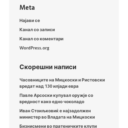
Meta
Најави се
Канал со записи
Канал со коментари
WordPress.org
Скорешни написи
Часовниците на Мицкоски и Ристовски
вредат над 130 илјади евра
Павле Арсоски купувал оружје со
вредност како едно чоколадо
Иван Стоиљковиќ е најзадолжен
министер во Владата на Мицкоски
Бизнисмени во пратеничките клупи