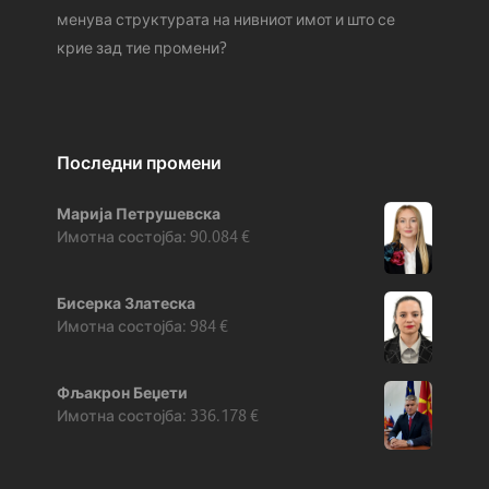
менува структурата на нивниот имот и што се
крие зад тие промени?
Последни промени
Марија Петрушевска
90.084
€
Бисерка Златеска
984
€
Фљакрон Беџети
336.178
€