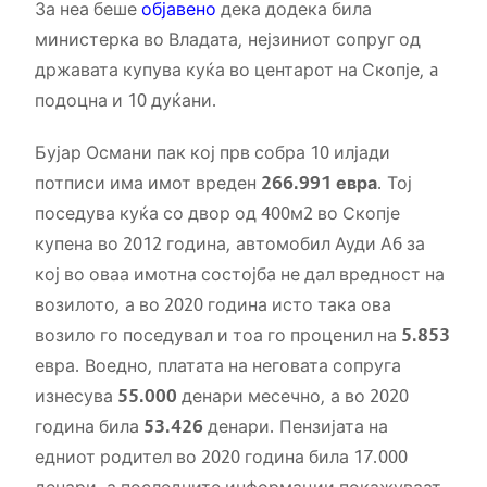
За неа беше
објавено
дека додека била
министерка во Владата, нејзиниот сопруг од
државата купува куќа во центарот на Скопје, a
подоцна и 10 дуќани.
Бујар Османи пак кој прв собра 10 илјади
потписи има имот вреден
266.991
евра
. Тој
поседува куќа со двор од 400м2 во Скопје
купена во 2012 година, автомобил Ауди А6 за
кој во оваа имотна состојба не дал вредност на
возилото, а во 2020 година исто така ова
возило го поседувал и тоа го проценил на
5.853
евра. Воедно, платата на неговата сопруга
изнесува
55.000
денари месечно, а во 2020
година била
53.426
денари. Пензијата на
едниот родител во 2020 година била 17.000