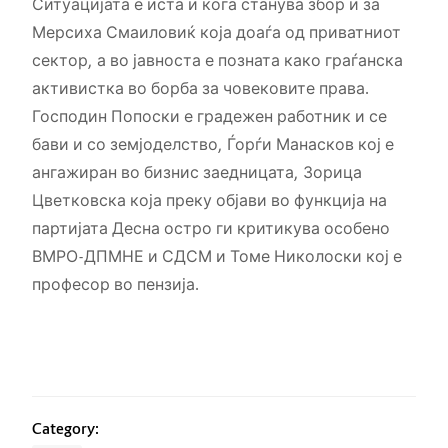
Ситуацијата е иста и кога станува збор и за
Мерсиха Смаиловиќ која доаѓа од приватниот
сектор, а во јавноста е позната како граѓанска
активистка во борба за човековите права.
Господин Попоски е градежен работник и се
бави и со земјоделство, Ѓорѓи Манасков кој е
ангажиран во бизнис заедницата, Зорица
Цветковска која преку објави во функција на
партијата Десна остро ги критикува особено
ВМРО-ДПМНЕ и СДСМ и Томе Николоски кој е
професор во пензија.
Category: