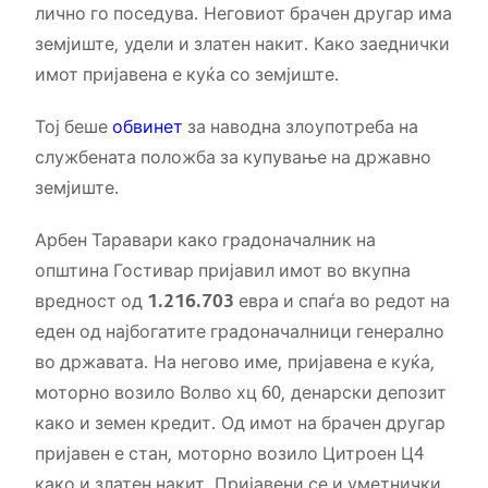
лично го поседува. Неговиот брачен другар има
земјиште, удели и златен накит. Како заеднички
имот пријавена е куќа со земјиште.
Тој беше
обвинет
за наводна злоупотреба на
службената положба за купување на државно
земјиште.
Арбен Таравари како градоначалник на
општина Гостивар пријавил имот во вкупна
вредност од
1.216.703
евра и спаѓа во редот на
еден од најбогатите градоначалници генерално
во државата. На негово име, пријавена е куќа,
моторно возило Волво хц 60, денарски депозит
како и земен кредит. Од имот на брачен другар
пријавен е стан, моторно возило Цитроен Ц4
како и златен накит. Пријавени се и уметнички