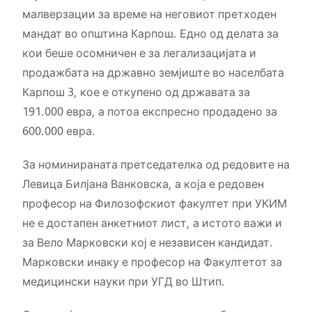
малверзации за време на неговиот претходен
мандат во општина Карпош. Едно од делата за
кои беше осомничен е за легализацијата и
продажбата на државно земјиште во населбата
Карпош 3, кое е откупено од државата за
191.000 евра, а потоа експресно продадено за
600.000 евра.
За номинираната претседателка од редовите на
Левица Билјана Ванковска, а која е редовен
професор на Филозофскиот факултет при УКИМ
не е достапен анкетниот лист, а истото важи и
за Вело Марковски кој е независен кандидат.
Марковски инаку е професор на Факултетот за
медицински науки при УГД во Штип.