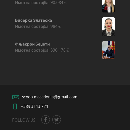
90.084
€
Бисерка Златеска
984
€
Фљакрон Беџети
336.178
€
scoop.macedonia@gmail.com
+389 3113 721
FOLLOW US