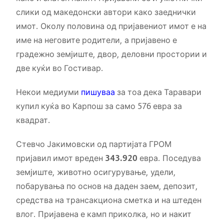
слики од македонски автори како заеднички
имот. Околу половина од пријавениот имот е на
име на неговите родители, а пријавено е
градежно земјиште, двор, деловни простории и
две куќи во Гостивар.
Некои медиуми
пишуваа
за тоа дека Таравари
купил куќа во Карпош за само 576 евра за
квадрат.
Стевчо Јакимовски од партијата ГРОМ
пријавил имот вреден
343.920
евра. Поседува
земјиште, животно осигурување, удели,
побарувања по основ на даден заем, депозит,
средства на трансакциона сметка и на штеден
влог. Пријавена е камп приколка, но и накит