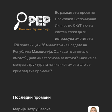
Во рамките на проектот
Политички Експонирани
Личности, СКУП почна
систематски да ги
истражува имотите на
120 пратеници и 26 министри на Владата на
Република Македонија. Од каде го стeкнале
имотот? Дали имаат основа за истиот? Како ќе се
менува структурата на нивниот имот и што се
крие зад тие промени?
Последни промени
Марија Петрушевска