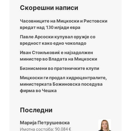
Скорешни написи
Часовниците на Мицкоски и Ристовски
вредат над 130 илјади евра
Павле Арсоски купувал оружје со
вредност како едно чоколадо
Иван Стоиљковиќ е најзадолжен
министер во Владата на Мицкоски
Бизнисмени во пратеничките клупи
Мицкоски ги продал хидроцентралите,
министерката Божиновска поседува
фирма во Чешка
Последни
Марија Петрушевска
90.084
€