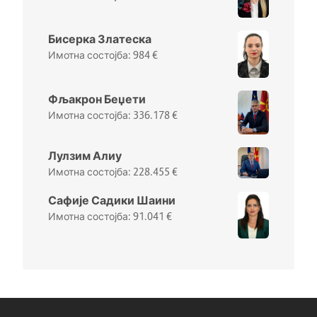
Бисерка Златеска
984
€
Фљакрон Беџети
336.178
€
Лулзим Алиу
228.455
€
Сафије Садики Шаини
91.041
€