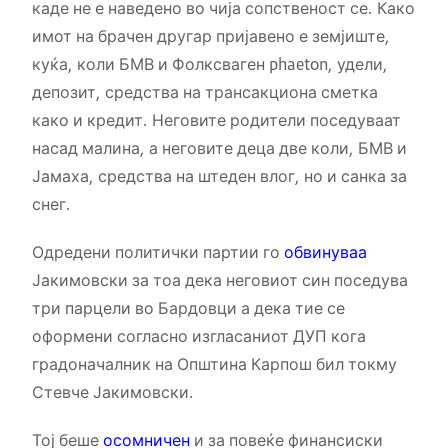
каде не е наведено во чија сопственост се. Како
имот на брачен другар пријавено е земјиште,
куќа, коли БМВ и Фолксваген phaeton, удели,
депозит, средства на трансакциона сметка
како и кредит. Неговите родители поседуваат
насад малина, а неговите деца две коли, БМВ и
Јамаха, средства на штеден влог, но и санка за
снег.
Одредени политички партии го
обвинуваа
Јакимовски за тоа дека неговиот син поседува
три парцели во Бардовци а дека тие се
оформени согласно изгласаниот ДУП кога
градоначалник на Општина Карпош бил токму
Стевче Јакимовски.
Тој беше
осомничен
и за повеќе финансиски