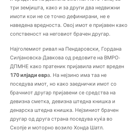
три земјишта, како и за други два недвижни
имоти кои не се точно дефинирани, не е
наведена вредноста. Овој имот е пријавен како
сопственост на неговиот брачен другар.
Најголемиот ривал на Пендаровски, Гордана
Силјановска-Давкова од редовите на ВМРО-
ДПМНЕ како пратеник пријавила имот вреден
170 илјади евр
а. На нејзино има таа не
поседува имот, но како заеднички имот со
брачниот другар пријавени се средства на
девизна сметка, девизна штедна книшка и
денарска штедна книшка. Нејзиниот брачен
другар од друга страна поседува куќа во
Скопје и моторно возило Хонда Шатл.