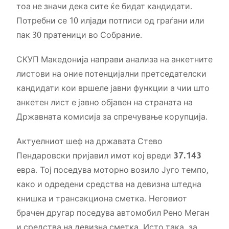
тоа не значи дека сите ќе бидат кандидати.
Потребни се 10 илјади потписи од граѓани или
пак 30 пратеници во Собрание.
СКУП Македонија направи анализа на анкетните
листови на оние потенцијални претседателски
кандидати кои вршеле јавни функции а чии што
анкетен лист е јавно објавен на страната на
Државната комисија за спречување корупција.
Актуелниот шеф на државата Стево
Пендаровски пријавил имот кој вреди
37.143
евра. Тој поседува моторно возило Југо темпо,
како и одредени средства на девизна штедна
книшка и трансакциона сметка. Неговиот
брачен другар поседува автомобил Рено Меган
и средства на девизна сметка. Исто така, за