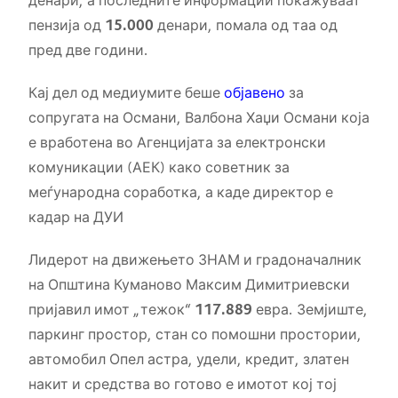
денари, а последните информации покажуваат
пензија од
15.000
денари, помала од таа од
пред две години.
Кај дел од медиумите беше
објавено
за
сопругата на Османи, Валбона Хаџи Османи која
е вработена во Агенцијата за електронски
комуникации (АЕК) како советник за
меѓународна соработка, а каде директор е
кадар на ДУИ
Лидерот на движењето ЗНАМ и градоначалник
на Општина Куманово Максим Димитриевски
пријавил имот „тежок“
117.889
евра. Земјиште,
паркинг простор, стан со помошни простории,
автомобил Опел астра, удели, кредит, златен
накит и средства во готово е имотот кој тој