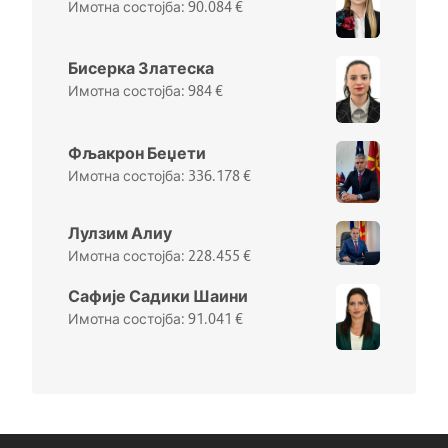
90.084
€
Бисерка Златеска
984
€
Фљакрон Беџети
336.178
€
Лулзим Алиу
228.455
€
Сафије Садики Шаини
91.041
€