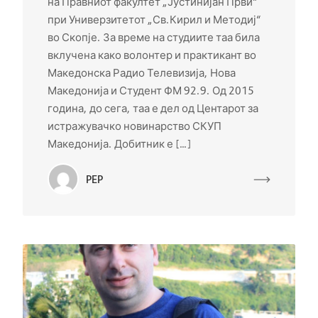
на Правниот факултет „Јустинијан Први“
при Универзитетот „Св.Кирил и Методиј“
во Скопје. За време на студиите таа била
вклучена како волонтер и практикант во
Македонска Радио Телевизија, Нова
Македонија и Студент ФМ 92.9. Од 2015
година, до сега, таа е дел од Центарот за
истражувачко новинарство СКУП
Македонија. Добитник е […]
PEP