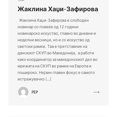
Жаклина Хаџи-Зафирова
Жаклина Хаџи-Зафирова е слободен
новинар со повеќе од 12 години
новинарско искуство, главно во дневни и
неделни весници, но и со искуство од
светски рамки. Таа е претставник на
данскиот СКУП во Македонија, а работи
како координатор за македонскиот дел во
мрежата на СКУП во рамки на Европа и
пошироко. Нејзин главен фокус е самото
истражувачко […]
PEP