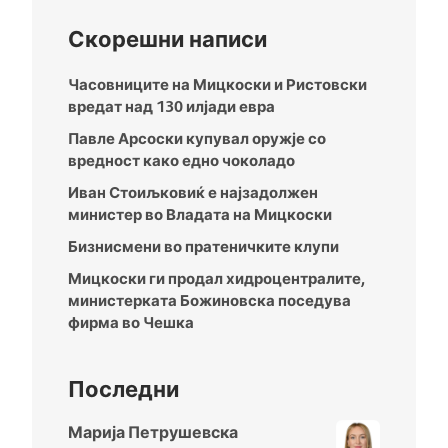
Скорешни написи
Часовниците на Мицкоски и Ристовски
вредат над 130 илјади евра
Павле Арсоски купувал оружје со
вредност како едно чоколадо
Иван Стоиљковиќ е најзадолжен
министер во Владата на Мицкоски
Бизнисмени во пратеничките клупи
Мицкоски ги продал хидроцентралите,
министерката Божиновска поседува
фирма во Чешка
Последни
Марија Петрушевска