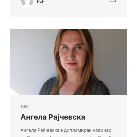
PEP
тим
Ангела Рајчевска
Ангела Рајчевска е дипломиран новинар