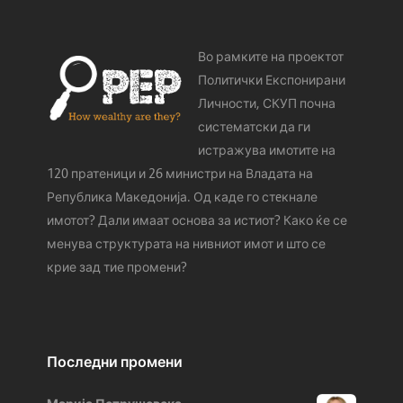
Во рамките на проектот
Политички Експонирани
Личности, СКУП почна
систематски да ги
истражува имотите на
120 пратеници и 26 министри на Владата на
Република Македонија. Од каде го стeкнале
имотот? Дали имаат основа за истиот? Како ќе се
менува структурата на нивниот имот и што се
крие зад тие промени?
Последни промени