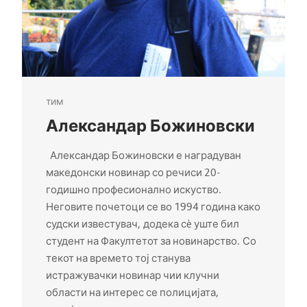
тим
Александар Божиновски
Александар Божиновски е наградуван
македонски новинар со речиси 20-
годишно професионално искуство.
Неговите почетоци се во 1994 година како
судски известувач, додека сè уште бил
студент на Факултетот за новинарство. Со
текот на времето тој станува
истражувачки новинар чии клучни
области на интерес се полицијата,