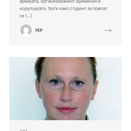
армијата, организираниот криминал и
корупцијата. Уште како студент за првпат
се […]
PEP
тим