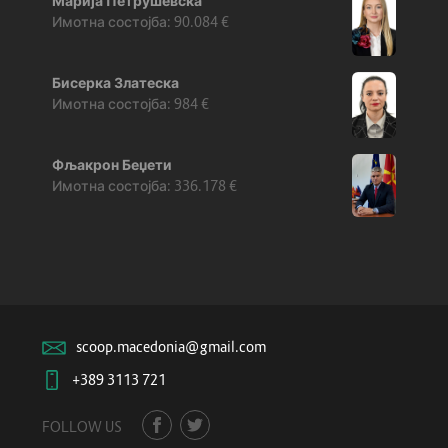
Марија Петрушевска
90.084
€
Бисерка Златеска
984
€
Фљакрон Беџети
336.178
€
scoop.macedonia@gmail.com
+389 3113 721
FOLLOW US