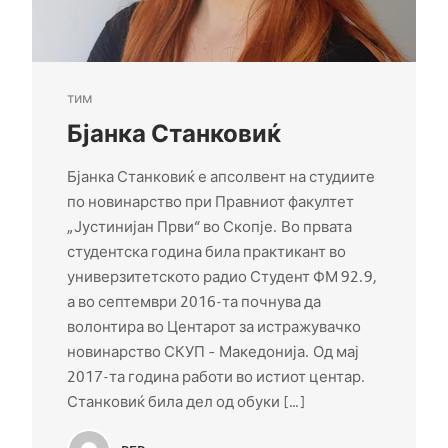
тим
Бјанка Станковиќ
Бјанка Станковиќ е апсолвент на студиите
по новинарство при Правниот факултет
„Јустинијан Први“ во Скопје. Во првата
студентска година била практикант во
универзитетското радио Студент ФМ 92.9,
а во септември 2016-та почнува да
волонтира во Центарот за истражувачко
новинарство СКУП – Македонија. Од мај
2017-та година работи во истиот центар.
Станковиќ била дел од обуки […]