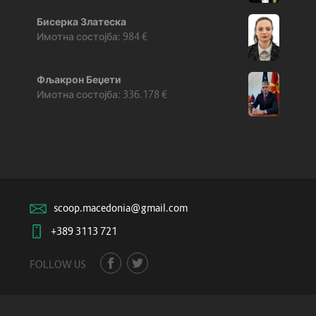
Бисерка Златеска
984
€
Фљакрон Беџети
336.178
€
scoop.macedonia@gmail.com
+389 3113 721
FOLLOW US