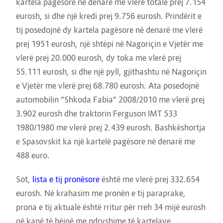
kartela pagësore në denarë me vlerë totale prej 7.154
eurosh, si dhe një kredi prej 9.756 eurosh. Prindërit e
tij posedojnë dy kartela pagësore në denarë me vlerë
prej 1951 eurosh, një shtëpi në Nagoriçin e Vjetër me
vlerë prej 20.000 eurosh, dy toka me vlerë prej
55.111 eurosh, si dhe një pyll, gjithashtu në Nagoriçin
e Vjetër me vlerë prej 68.780 eurosh. Ata posedojnë
automobilin “Shkoda Fabia” 2008/2010 me vlerë prej
3.902 eurosh dhe traktorin Ferguson IMT 533
1980/1980 me vlerë prej 2.439 eurosh. Bashkëshortja
e Spasovskit ka një kartelë pagësore në denarë me
488 euro.
Sot,
lista e tij pronësore
është me vlerë prej 332.654
eurosh. Në krahasim me pronën e tij paraprake,
prona e tij aktuale është rritur për rreh 34 mijë eurosh
që kanë të bëjnë me ndryshime të kartelave