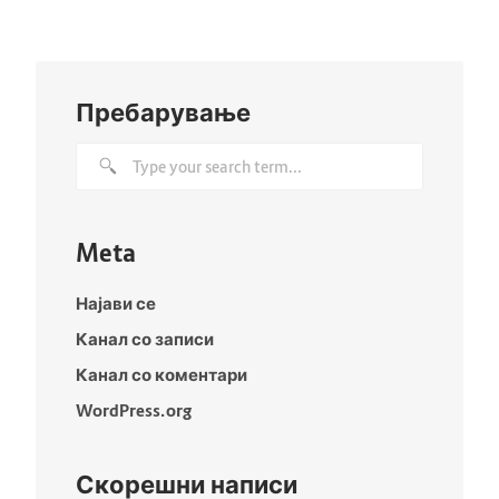
Пребарување
Meta
Најави се
Канал со записи
Канал со коментари
WordPress.org
Скорешни написи