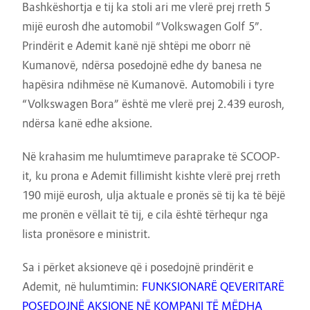
Bashkëshortja e tij ka stoli ari me vlerë prej rreth 5
mijë eurosh dhe automobil “Volkswagen Golf 5”.
Prindërit e Ademit kanë një shtëpi me oborr në
Kumanovë, ndërsa posedojnë edhe dy banesa ne
hapësira ndihmëse në Kumanovë. Automobili i tyre
“Volkswagen Bora” është me vlerë prej 2.439 eurosh,
ndërsa kanë edhe aksione.
Në krahasim me hulumtimeve paraprake të SCOOP-
it, ku prona e Ademit fillimisht kishte vlerë prej rreth
190 mijë eurosh, ulja aktuale e pronës së tij ka të bëjë
me pronën e vëllait të tij, e cila është tërhequr nga
lista pronësore e ministrit.
Sa i përket aksioneve që i posedojnë prindërit e
Ademit, në hulumtimin:
FUNKSIONARË QEVERITARË
POSEDOJNË AKSIONE NË KOMPANI TË MËDHA