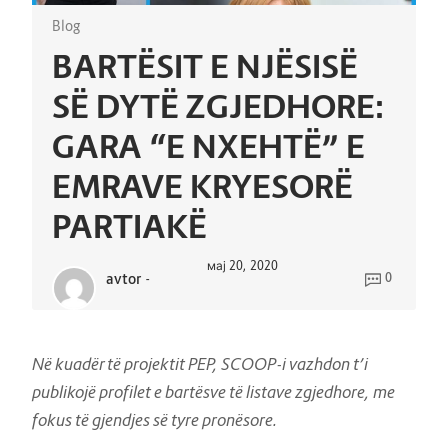
Blog
BARTËSIT E NJËSISË
SË DYTË ZGJEDHORE:
GARA “E NXEHTË” E
EMRAVE KRYESORË
PARTIAKË
мај 20, 2020
avtor
-
0
Në kuadër të projektit PEP, SCOOP-i vazhdon t’i
publikojë profilet e bartësve të listave zgjedhore, me
fokus të gjendjes së tyre pronësore.