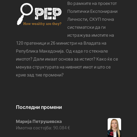
Во рамките на проектот
Политички Експонирани
Личности, СКУП почна
систематски да ги
истражува имотите на
120 пратеници и 26 министри на Владата на
Република Македонија. Од каде го стeкнале
имотот? Дали имаат основа за истиот? Како ќе се
менува структурата на нивниот имот и што се
крие зад тие промени?
Последни промени
Марија Петрушевска
90.084
€