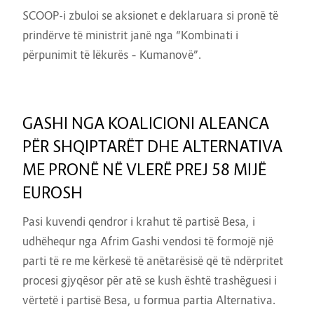
SCOOP-i zbuloi se aksionet e deklaruara si pronë të
prindërve të ministrit janë nga “Kombinati i
përpunimit të lëkurës – Kumanovë”.
GASHI NGA KOALICIONI ALEANCA
PËR SHQIPTARËT DHE ALTERNATIVA
ME PRONË NË VLERË PREJ 58 MIJË
EUROSH
Pasi kuvendi qendror i krahut të partisë Besa, i
udhëhequr nga Afrim Gashi vendosi të formojë një
parti të re me kërkesë të anëtarësisë që të ndërpritet
procesi gjyqësor për atë se kush është trashëguesi i
vërtetë i partisë Besa, u formua partia Alternativa.