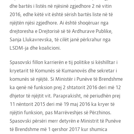
dhe bartës i listës në njësinë zgjedhore 2 në vitin
2016, edhe këtë vit është sërish bartës liste në të
njëjtën njësi zgjedhore. Ai është shoqëruar nga
drejtoresha e Drejtorisë së të Ardhurave Publike,
Sanja Llukavrevska, të cilët janë përkrahur nga
LSDM-ja dhe koalicioni.
Spasovski fillon karrierën e tij politike si këshilltar i
kryetarit të Komunës së Kumanovës dhe sekretar i
komunës së njëjtë. Si Ministër i Punëve të Brendshme
ka qenë në funksion prej 2 shtatorit 2016 deri më 12
dhjetor të njëjtit vit. Paraprakisht, në periudhën prej
11 nëntorit 2015 deri më 19 maj 2016 ka kryer të
njëjtin funksion, pas Marrëveshjes së Përzhinos.
Spasovski përsëri merr detyrën e Ministrit të Punëve
të Brendshme më 1 qershor 2017 kur shumica