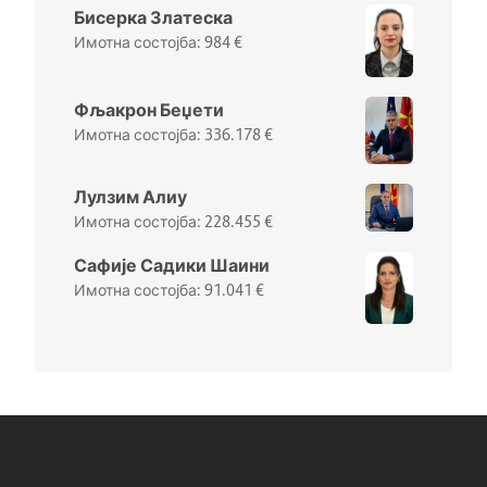
Бисерка Златеска
984
€
Фљакрон Беџети
336.178
€
Лулзим Алиу
228.455
€
Сафије Садики Шаини
91.041
€