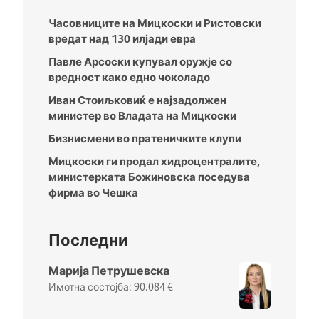
Часовниците на Мицкоски и Ристовски
вредат над 130 илјади евра
Павле Арсоски купувал оружје со
вредност како едно чоколадо
Иван Стоиљковиќ е најзадолжен
министер во Владата на Мицкоски
Бизнисмени во пратеничките клупи
Мицкоски ги продал хидроцентралите,
министерката Божиновска поседува
фирма во Чешка
Последни
Марија Петрушевска
90.084
€