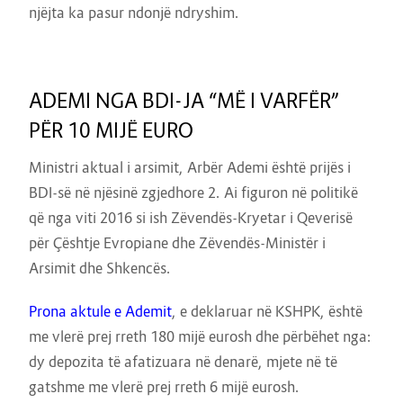
njëjta ka pasur ndonjë ndryshim.
ADEMI NGA BDI-JA “MË I VARFËR”
PËR 10 MIJË EURO
Ministri aktual i arsimit, Arbër Ademi është prijës i
BDI-së në njësinë zgjedhore 2. Ai figuron në politikë
që nga viti 2016 si ish Zëvendës-Kryetar i Qeverisë
për Çështje Evropiane dhe Zëvendës-Ministër i
Arsimit dhe Shkencës.
Prona aktule e Ademit
, e deklaruar në KSHPK, është
me vlerë prej rreth 180 mijë eurosh dhe përbëhet nga:
dy depozita të afatizuara në denarë, mjete në të
gatshme me vlerë prej rreth 6 mijë eurosh.