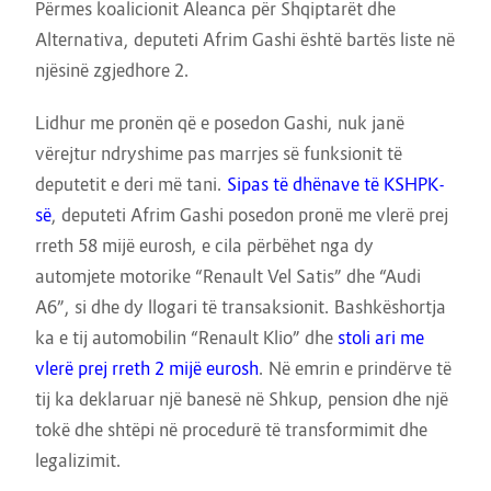
Përmes koalicionit Aleanca për Shqiptarët dhe
Alternativa, deputeti Afrim Gashi është bartës liste në
njësinë zgjedhore 2.
Lidhur me pronën që e posedon Gashi, nuk janë
vërejtur ndryshime pas marrjes së funksionit të
deputetit e deri më tani.
Sipas të dhënave të KSHPK-
së
, deputeti Afrim Gashi posedon pronë me vlerë prej
rreth 58 mijë eurosh, e cila përbëhet nga dy
automjete motorike “Renault Vel Satis” dhe “Audi
A6”, si dhe dy llogari të transaksionit. Bashkëshortja
ka e tij automobilin “Renault Klio” dhe
stoli ari me
vlerë prej rreth 2 mijë eurosh
. Në emrin e prindërve të
tij ka deklaruar një banesë në Shkup, pension dhe një
tokë dhe shtëpi në procedurë të transformimit dhe
legalizimit.