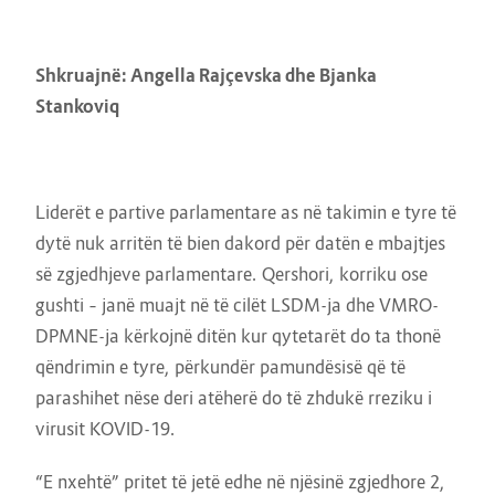
Shkruajnë: Angella Rajçevska dhe Bjanka
Stankoviq
Liderët e partive parlamentare as në takimin e tyre të
dytë nuk arritën të bien dakord për datën e mbajtjes
së zgjedhjeve parlamentare. Qershori, korriku ose
gushti – janë muajt në të cilët LSDM-ja dhe VMRO-
DPMNE-ja kërkojnë ditën kur qytetarët do ta thonë
qëndrimin e tyre, përkundër pamundësisë që të
parashihet nëse deri atëherë do të zhdukë rreziku i
virusit KOVID-19.
“E nxehtë” pritet të jetë edhe në njësinë zgjedhore 2,