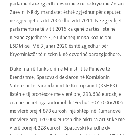
parlamentare zgjodhi qeverinë e re në krye me Zoran
Zaevin. Në dy mandatet është zgjedhur për deputet,
në zgjedhjet e vitit 2006 dhe vitit 2011. Në zgjedhjet
parlamentare të vitit 2016 ka qenë bartës liste në
njësinë zgjedhore 2, e udhëhequr nga koalicioni i
LSDM-së. Më 3 janar 2020 është zgjedhur për
Kryeministër të ri teknik në qeverinë parazgjedhore.
Duke marrë funksionin e Ministrit të Punëve të
Brendshme, Spasovski deklaron në Komisionin
Shtetëror të Parandalimit të Korrupsionit (KSHPK)
listën e tij pronësore me vlerë prej 298.688 eurosh, e
cila përbëhet nga automobili “Pezho” 307 2006/2006
me vlerë prej 4.878 eurosh, një shtëpi në Kumanovë
me vlerë prej 120.000 eurosh dhe piktura artistike me
vlerë porej 4.228 eurosh. Spasovski ka edhe dy