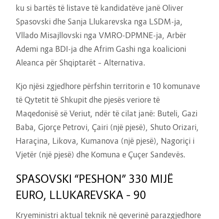
ku si bartës të listave të kandidatëve janë Oliver
Spasovski dhe Sanja Llukarevska nga LSDM-ja,
Vllado Misajllovski nga VMRO-DPMNE-ja, Arbër
Ademi nga BDI-ja dhe Afrim Gashi nga koalicioni
Aleanca për Shqiptarët – Alternativa.
Kjo njësi zgjedhore përfshin territorin e 10 komunave
të Qytetit të Shkupit dhe pjesës veriore të
Maqedonisë së Veriut, ndër të cilat janë: Buteli, Gazi
Baba, Gjorçe Petrovi, Çairi (një pjesë), Shuto Orizari,
Haraçina, Likova, Kumanova (një pjesë), Nagoriçi i
Vjetër (një pjesë) dhe Komuna e Çuçer Sandevës.
SPASOVSKI “PESHON” 330 MIJË
EURO, LLUKAREVSKA – 90
Kryeministri aktual teknik në qeverinë parazgjedhore