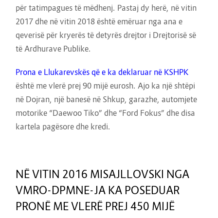
për tatimpagues të mëdhenj. Pastaj dy herë, në vitin
2017 dhe në vitin 2018 është emëruar nga ana e
qeverisë për kryerës të detyrës drejtor i Drejtorisë së
të Ardhurave Publike.
Prona e Llukarevskës që e ka deklaruar në KSHPK
është me vlerë prej 90 mijë eurosh. Ajo ka një shtëpi
në Dojran, një banesë në Shkup, garazhe, automjete
motorike “Daewoo Tiko” dhe “Ford Fokus” dhe disa
kartela pagësore dhe kredi.
NË VITIN 2016 MISAJLLOVSKI NGA
VMRO-DPMNE-JA KA POSEDUAR
PRONË ME VLERË PREJ 450 MIJË