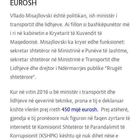
EUROSH
Vllado Misajllovski është politikan, ish ministër i
transportit dhe lidhjeve. Ai fillon si bashkëpunëtor më
i ri në kabinetin e Kryetarit të Kuvendit të
Maqedonisë. Misajllovski ka kryer edhe funksionet:
sekretar shtetëror në Ministrinë e Punëve të Jashtme,
sekretar shtetëror në Ministrinë e Transportit dhe
Lidhjeve dhe drejtor i Ndërmarrjes publike “Rrugët
shtetërore”.
Kur në vitin 2016 u bë ministër i transportit dhe
lidhjeve në qeverinë teknike, prona e tij e deklaruar
kishte vlerën prej rreth
450 mijë eurosh.
Prej atëherë,
gjendja e tij pronësore nuk figuron në faqen zyrtare të
internetit të Komisionit Shtetëror të Parandalimit të
Korrupsionit (KSHPK) kështu që nuk dihet nëse e