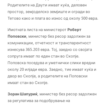
Родителите на Даути имаат куќа, деловен
простор, земјоделско земјиште и огради во
Тетово како и плата во износ од околу 500 евра.
Имотната листа на министерот
Роберт
Поповски
, министер без ресор задолжен за
комуникации, отчетност и транспарентност
изнесува 365.203 евра. Тој, заедно со својата
сопруга имаат по еден стан во Скопје.
Поповска поседува и уметнички слики вредни
околу 20 илјади евра. Заедно, тие имаат куќа и
двор во Скопје, а родителите на Поповски
имаат стан во Скопје.
Зоран Шапуриќ
, министер без ресор задолжен
за регулатива за подобрување на