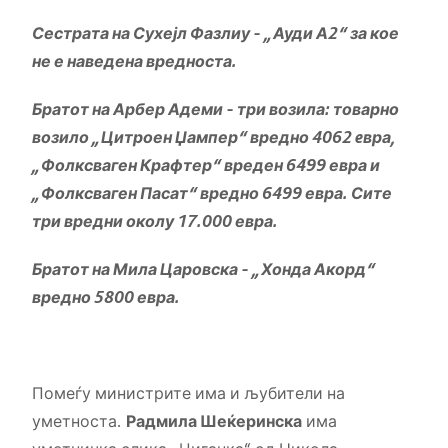
Сестрата на Сухејл Фазлиу – „Ауди А2“ за кое
не е наведена вредноста.
Братот на Арбер Адеми – три возила: товарно
возило „Цитроен Џампер“
вредно 4062
e
вра,
„Фолксваген Крафтер“ вреден 6499 евра и
„Фолксваген Пасат“ вредно 6499 евра. Сите
три вредни околу 17.000 евра.
Братот на Мила Царовска – „Хонда Акорд“
вредно 5800 евра.
Помеѓу министрите има и љубители на
уметноста.
Радмила Шеќеринска
има