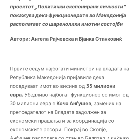
проектот „Политички експонирани личности“
покажува дека функционерите во Македонија
располагаат со шаренолики имотни состојби
Автори: Ангела Рајчевска и Бјанка Станковиќ
Првите седум најбогати министри на владата на
Република Македонија пријавиле дека
поседуваат имот во висина од
35 милиони
евра.
Убедливо најбогат функционер со имот од
30 милиони евра е
Кочо Анѓушев
, заменик на
претседателот на Владата задолжен за
економски прашања и за координација со
економските ресори. Покрај во Скопје,
Анѓушев располага со стан во Белград и куќа во