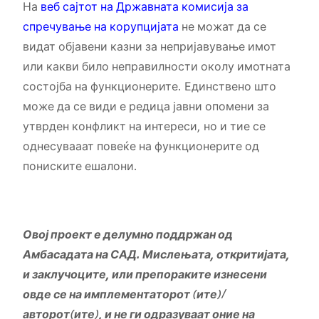
На
веб сајтот на Државната комисија за
спречување на корупцијата
не можат да се
видат објавени казни за непријавување имот
или какви било неправилности околу имотната
состојба на функционерите. Единствено што
може да се види е редица јавни опомени за
утврден конфликт на интереси, но и тие се
однесувааат повеќе на функционерите од
пониските ешалони.
Овој проект е делумно поддржан од
Амбасадата на САД. Мислењата, откритијата,
и заклучоците, или препораките изнесени
овде се на имплементаторот (ите)/
авторот(ите), и не ги одразуваат оние на