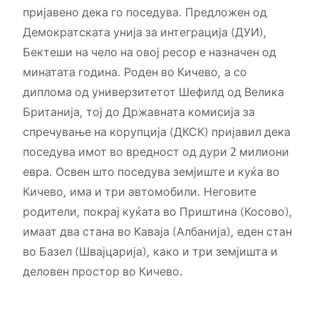
пријавено дека го поседува. Предложен од
Демократската унија за интеграција (ДУИ),
Бектеши на чело на овој ресор е назначен од
минатата година. Роден во Кичево, а со
диплома од универзитетот Шефилд од Велика
Британија, тој до Државната комисија за
спречување на корупција (ДКСК) пријавил дека
поседува имот во вредност од дури 2 милиони
евра. Освен што поседува земјиште и куќа во
Кичево, има и три автомобили. Неговите
родители, покрај куќата во Приштина (Косово),
имаат два стана во Каваја (Албанија), еден стан
во Базел (Швајцарија), како и три земјишта и
деловен простор во Кичево.