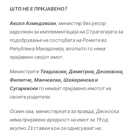
ШТО НЕ Е ПРИЈАВЕНО?
Аксел Ахмедовски
, министер без ресор
задолжен за имплементација на Стратегијата за
подобрување на состојбата на Ромите во
Република Македонија, воопшто го нема
пријавено својот имот.
Министрите
Тевдовски, Димитров, Десковска,
Филипче, Манчевски, Шеќеринска и
Сугаревски
го немаат пријавено имотот на
своите родители.
Освен ова, министерката за правда, Дескоска
нема пријавено вредност на имот за 19 од
вкупно 23 ставки кои се однесуваат на: