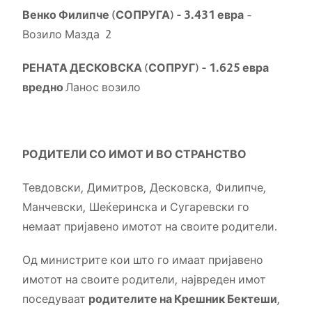
Венко Филипче (СОПРУГА) – 3
.
431 евра
–
Возило Мазда 2
РЕНАТА ДЕСКОВСКА (СОПРУГ) – 1
.
625 евра
вредно
Ланос возило
РОДИТЕЛИ СО ИМОТ И ВО СТРАНСТВО
Тевдовски, Димитров, Десковска, Филипче,
Манчевски, Шеќеринска и Сугаревски го
немаат пријавено имотот на своите родители.
Од министрите кои што го имаат пријавено
имотот на своите родители, највреден имот
поседуваат
родителите на Крешник Бектеши
,