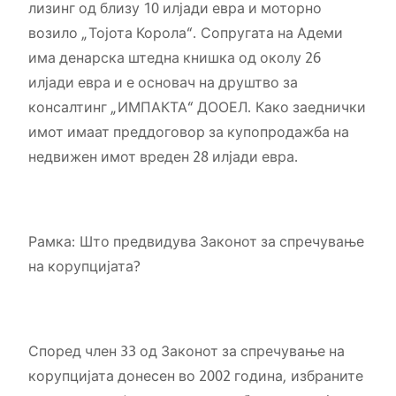
лизинг од близу 10 илјади евра и моторно
возило „Тојота Корола“. Сопругата на Адеми
има денарска штедна книшка од околу 26
илјади евра и е основач на друштво за
консалтинг „ИМПАКТА“ ДООЕЛ. Како заеднички
имот имаат преддоговор за купопродажба на
недвижен имот вреден 28 илјади евра.
Рамка: Што предвидува Законот за спречување
на корупцијата?
Според член 33 од Законот за спречување на
корупцијата донесен во 2002 година, избраните