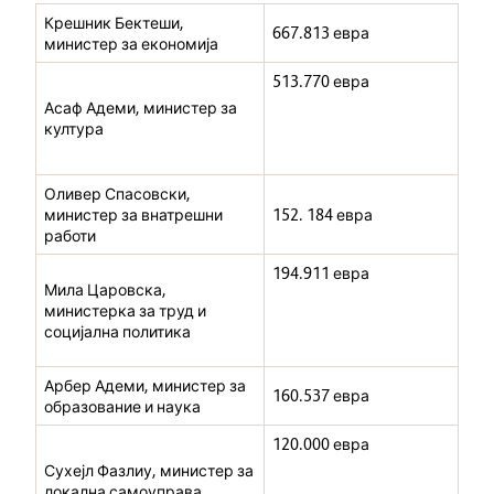
Крешник Бектеши,
667.813 евра
министер за економија
513.770 евра
Асаф Адеми, министер за
култура
Оливер Спасовски,
министер за внатрешни
152. 184 евра
работи
194.911 евра
Мила Царовска,
министерка за труд и
социјална политика
Арбер Адеми, министер за
160.537 евра
образование и наука
120.000 евра
Сухејл Фазлиу, министер за
локална самоуправа