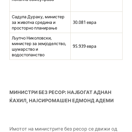
Садула Дураку, министер
за животна средина и
30.081 евра
просторно планирање
Љупчо Николовски,
министер за земјоделство,
95.939 евра
шумарство и
водостопанство
МИНИСТРИ БЕЗ РЕСОР: НАЈБОГАТ АДНАН
ЌАХИЛ, НА
J
СИРОМАШЕН ЕДМОНД АДЕМИ
Имотот на министрите без ресор се движи од