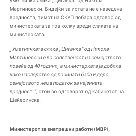
уметничка слика „Циганка“ од Никола
Мартиновски. Бидејќи за истата не е наведена
вредноста, тимот на СКУП побара одговор од
министерката за тоа колку вреди сликата на
министерката.
„
Уметничката слика „Циганка“ од Никола
Мартиновски е во сопственост на семејството
повеќе од 40 години, а министерката ја добила
како наследство од починати баба и дедо,
семејството нема податок за нејзината
вредност.
“,
стои во одговорот од кабинетот на
Шеќеринска.
Министерот за внатрешни работи (МВР),