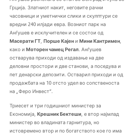
Грција. Златниот накит, неговите рачни
часовници и уметнички слики и скулптури се
вредни 240 илјади евра. Возниот парк на
Анѓушев е исклучителен и се состои од
Масерати ГТ
,
Порше Кајен
и
Мини Кантримен
,
како и
Моторен чамец Регал
. Анѓушев
остварува приходи од издавање на две
деловни простори и две станови, а поседува и
пет денарски депозити. Остварил приходи и од
продажбата на 10 отсто удел во сопственоста
на „Феро Инвест“.
Триесет и три годишниот министер за
Економија,
Крешник Бектеши
, е втор најмлад
министер во владината гарнитура, но
истовремено втор и по богатството кое го има