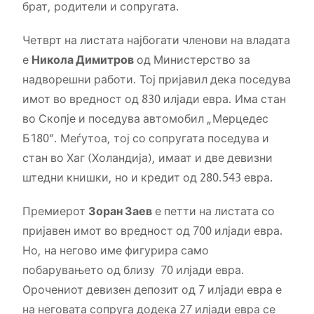
брат, родители и сопругата.
Четврт на листата најбогати членови на владата
е
Никола Димитров
од Министерство за
надворешни работи. Тој пријавил дека поседува
имот во вредност од 830 илјади евра. Има стан
во Скопје и поседува автомобил „Мерцедес
Б180“. Меѓутоа, тој со сопругата поседува и
стан во Хаг (Холандија), имаат и две девизни
штедни книшки, но и кредит од 280.543 евра.
Премиерот
Зоран Заев
е петти на листата со
пријавен имот во вредност од 700 илјади евра.
Но, на негово име фигурира само
побарувањето од близу 70 илјади евра.
Орочениот девизен депозит од 7 илјади евра е
на неговата сопруга додека 27 илјади евра се