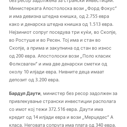
без ресор задолжена за странски инвестиции.
Министерката Апостолоска вози „Форд Фокус“
и има девизна штедна книшкa, од 2.755 евра
како и денарска штедна книшка од 1.513 евра.
Нејзиниот сопруг поседува три куќи, во Скопје,
во Ростуше и во Ресен. Тој има и стан во
Скопје, а прима и закупнина од стан во износ
од 200 евра. Апостолоски вози „Поло класик
Фолксваген“ и има две денарски сметки од
околу 10 илјади евра. Нивните деца имаат
депозит од 3.200 евра.
Бардул Даути
, министер без ресор задолжен за
привлекување странски инвестиции располага
со имот кој тежи 372.516 евра. Даути има
кредит од 14 илјади евра и вози „Мерцедес“ А
класа. Неговата сопруга има плата од 340 евра.