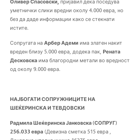
Оливер Спасовски,
пријавил дека поседува
уметнички слики вредни околу 4.000 евра, но
без да даде информации како се стекнати
истите.
Сопругата на
Арбер Адеми
има златен накит
вреден близу 5.000 евра, додека пак,
Рената
Десковска
има благородни метали во вредност
од околу 9.000 евра.
НАЈБОГАТИ СОПРУЖНИЦИТЕ НА
ШЕЌЕРИНСКА И ТЕВДОВСКИ
Радмила Шеќеринска Јанковска (СОПРУГ)
256.033 евра
(Девизна сметка 515 евра ,