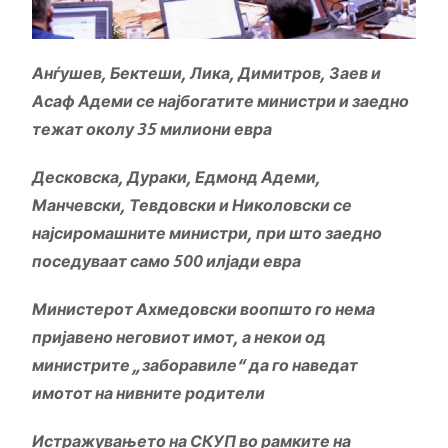
Анѓушев, Бектеши, Лика, Димитров, Заев и
Асаф Адеми се најбогатите министри и заедно
тежат околу 35 милиони евра
Десковска, Дураки, Едмонд Адеми,
Манчевски, Тевдовски и Николовски се
најсиромашните министри, при што заедно
поседуваат само 500 илјади евра
Министерот Ахмедовски воопшто го нема
пријавено неговиот имот, а некои од
министрите „заборавиле“ да го наведат
имотот на нивните родители
Истражувањето на СКУП во рамките на