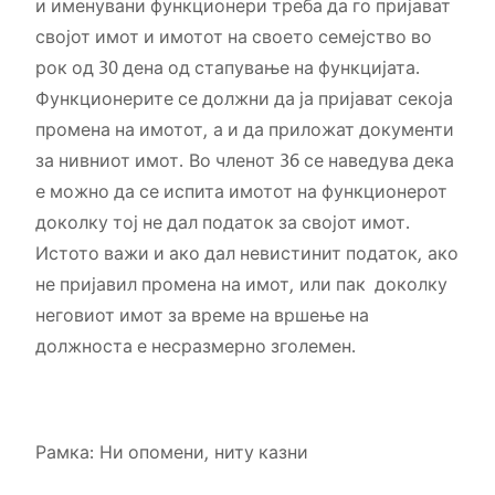
и именувани функционери треба да го пријават
својот имот и имотот на своето семејство во
рок од 30 дена од стапување на функцијата.
Функционерите се должни да ја пријават секоја
промена на имотот, а и да приложат документи
за нивниот имот. Во членот 36 се наведува дека
е можно да се испита имотот на функционерот
доколку тој не дал податок за својот имот.
Истото важи и ако дал невистинит податок, ако
не пријавил промена на имот, или пак доколку
неговиот имот за време на вршење на
должноста е несразмерно зголемен.
Рамка: Ни опомени, ниту казни