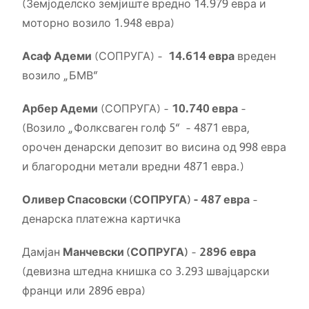
(Земјоделско земјиште вредно 14.979 евра и
моторно возило 1.948 евра)
Асаф Адеми
(СОПРУГА) –
14.614 евра
вреден
возило „БМВ“
Арбер Адеми
(СОПРУГА) –
10.740 евра
–
(Возило „Фолксваген голф 5“ – 4871 евра,
орочен денарски депозит во висина од 998 евра
и благородни метали вредни 4871 евра.)
Оливер Спасовски (СОПРУГА) – 487 евра
–
денарска платежна картичка
Дамјан
Манчевски (СОПРУГА)
–
2896
евра
(девизна штедна книшка со 3.293 швајцарски
франци или 2896 евра)