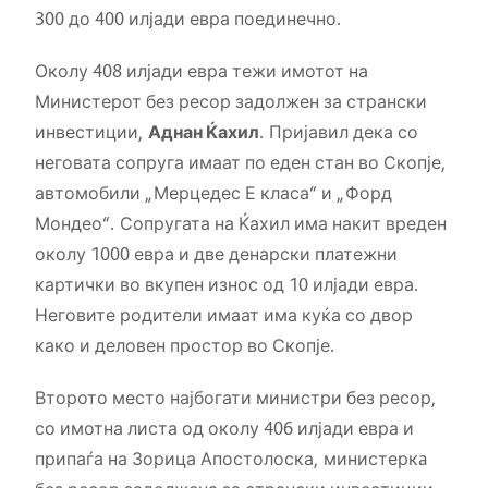
300 до 400 илјади евра поединечно.
Околу 408 илјади евра тежи имотот на
Министерот без ресор задолжен за странски
инвестиции,
Аднан Ќахил
. Пријавил дека со
неговата сопруга имаат по еден стан во Скопје,
автомобили „Мерцедес Е класа“ и „Форд
Мондео“. Сопругата на Ќахил има накит вреден
околу 1000 евра и две денарски платежни
картички во вкупен износ од 10 илјади евра.
Неговите родители имаат има куќа со двор
како и деловен простор во Скопје.
Второто место најбогати министри без ресор,
со имотна листа од околу 406 илјади евра и
припаѓа на Зорица Апостолоска, министеркa