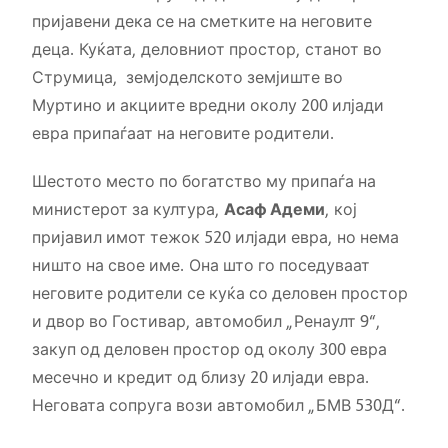
пријавени дека се на сметките на неговите
деца. Куќата, деловниот простор, станот во
Струмица, земјоделското земјиште во
Муртино и акциите вредни околу 200 илјади
евра припаѓаат на неговите родители.
Шестото место по богатство му припаѓа на
министерот за култура,
Асаф Адеми
, кој
пријавил имот тежок 520 илјади евра, но нема
ништо на свое име. Она што го поседуваат
неговите родители се куќа со деловен простор
и двор во Гостивар, автомобил „Ренаулт 9“,
закуп од деловен простор од околу 300 евра
месечно и кредит од близу 20 илјади евра.
Неговата сопруга вози автомобил „БМВ 530Д“.