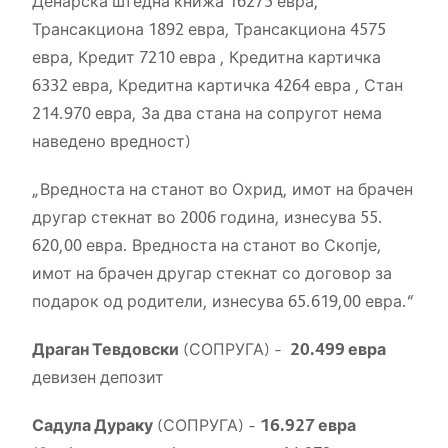
Денарска штедна книжа 16275 евра,
Трансакциона 1892 евра, Трансакциона 4575
евра, Кредит 7210 евра , Кредитна картичка
6332 евра, Кредитна картичка 4264 евра , Стан
214.970 евра, За два стана на сопругот нема
наведено вредност)
„Вредноста на станот во Охрид, имот на брачен
другар стекнат во 2006 година, изнесува 55.
620,00 евра. Вредноста на станот во Скопје,
имот на брачен другар стекнат со договор за
подарок од родители, изнесува 65.619,00 евра.“
Драган Тевдовски
(СОПРУГА) –
20.499 евра
девизен депозит
Садула Дураку
(СОПРУГА) –
16.927 евра