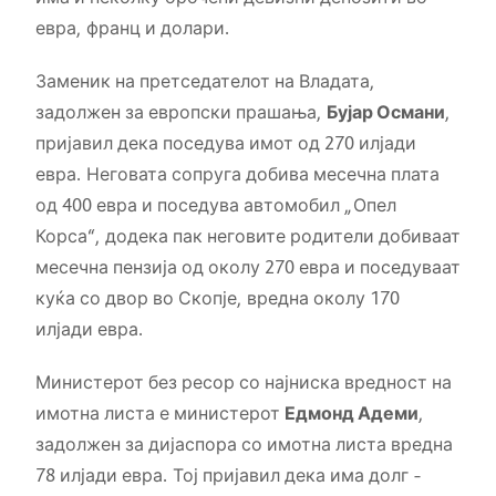
евра, франц и долари.
Заменик на претседателот на Владата,
задолжен за европски прашања,
Бујар Османи
,
пријавил дека поседува имот од 270 илјади
евра. Неговата сопруга добива месечна плата
од 400 евра и поседува автомобил „Опел
Корса“, додека пак неговите родители добиваат
месечна пензија од околу 270 евра и поседуваат
куќа со двор во Скопје, вредна околу 170
илјади евра.
Министерот без ресор со најниска вредност на
имотна листа е министерот
Едмонд Адеми
,
задолжен за дијаспора со имотна листа вредна
78 илјади евра. Тој пријавил дека има долг –