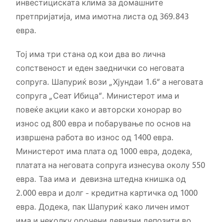
инвестициската клима за домашните
претпријатија, има имотна листа од 369.843
евра.
Тој има три стана од кои два во лична
сопственост и еден заеднички со неговата
сопруга. Шапуриќ вози „Хјундаи 1.6“ а неговата
сопруга „Сеат Ибица“. Министерот има и
повеќе акции како и авторски хонорар во
износ од 800 евра и побарување по основ на
извршена работа во износ од 1400 евра.
Министерот има плата од 1000 евра, додека,
платата на неговата сопруга изнесува околу 550
евра. Таа има и девизна штедна книшка од
2.000 евра и долг – кредитна картичка од 1000
евра. Додека, пак Шапуриќ како личен имот
има и неколку орочени девизни депозити во