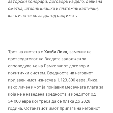
авторски хонорари, договори на дело, девизна
сметка, штедни книшки и платежни картички,
како и потекло за дел од овој имот.
Трет на листата е
Хазби Лика
, заменик на
претседателот на Владата задолжен за
спроведување на Рамковниот договор и
политички систем. Вредноста на неговиот
пријавен имот изнесува 1.123.800 евра
.
Лика,
како личен имот ја пријавил месечната плата за
која не е наведена вредноста и кредитот од
54.000 евра кој треба да се плаќа до 2028
година. Останатиот имот припаѓа на неговиот