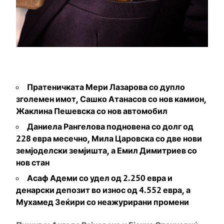
Пратеничката Мери Лазарова со дупло
зголемен имот
,
Сашко Атанасов со нов
к
амион,
Жаклина Пешевска со нов автомобил
Даниела Рангелова подновена со долг од
228 евра месечно, Мила Царовска со две нови
земјоделски земјишта, а Емил Димитриев со
нов стан
Асаф Адеми со удел од 2.250 евра и
денарски депозит во износ од 4.552 евра, а
Мухамед Зеќири со неажурирани промени