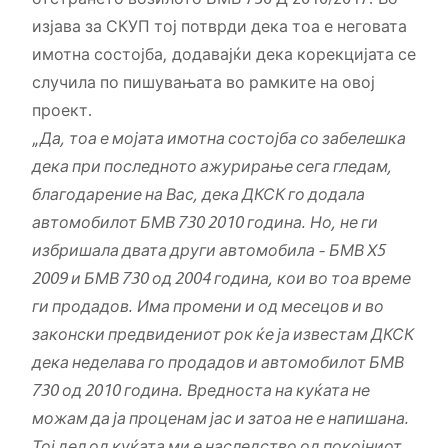
изјава за СКУП тој потврди дека тоа е неговата
имотна состојба, додавајќи дека корекцијата се
случила по пишувањата во рамките на овој
проект.
„
Да, тоа е мојата имотна состојба со забелешка
дека при последното ажурирање сега гледам,
благодарение на Вас, дека ДКСК го додала
автомобилот БМВ 730 2010 година. Но, не ги
избришала двата други автомобила – БМВ Х5
2009 и БМВ 730 од 2004 година, кои во тоа време
ги продадов. Има промени и од месецов и во
законски предвидениот рок ќе ја известам ДКСК
дека неделава го продадов и автомобилот БМВ
730 од 2010 година. Вредноста на куќата не
можам да ја проценам јас и затоа не е напишана.
Тој дел од куќата ми е наследство од покојниот