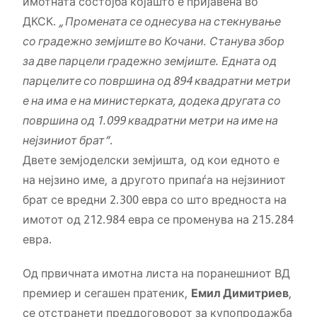
имотната состојба којашто е пријавена во
ДКСК.
„Промената се однесува на стекнување
со градежно земјиште во Кочани. Станува збор
за две парцели градежно земјиште. Едната од
парцелите со површина од 894 квадратни метри
е на има е на министерката, додека другата со
површина од 1.099 квадратни метри на име на
нејзиниот брат“
.
Двете земјоделски земјишта, од кои едното е
на нејзино име, а другото припаѓа на нејзиниот
брат се вредни 2.300 евра со што вредноста на
имотот од 212.984 евра се променува на 215.284
евра.
Од првичната имотна листа на поранешниот ВД
премиер и сегашен пратеник,
Емил Димитриев
,
се отстранети преддоговорот за купопродажба