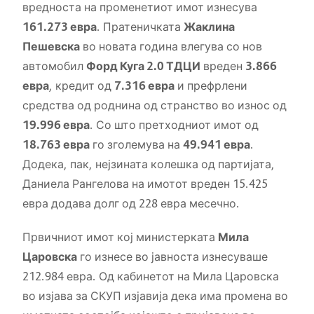
вредноста на променетиот имот изнесува
161.273 евра
. Пратеничката
Жаклина
Пешевска
во новата година влегува со нов
автомобил
Форд Куга 2.0 ТДЦИ
вреден
3.866
евра
, кредит од
7.316 евра
и префрлени
средства од роднина од странство во износ од
19.996 евра
. Со што претходниот имот од
18.763 евра
го зголемува на
49.941 евра
.
Додека, пак, нејзината колешка од партијата,
Даниела Рангелова на имотот вреден 15.425
евра додава долг од 228 евра месечно.
Првичниот имот кој министерката
Мила
Царовска
го изнесе во јавноста изнесуваше
212.984 евра. Од кабинетот на Мила Царовска
во изјава за СКУП изјавија дека има промена во