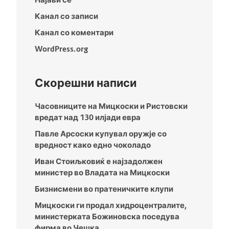
Канал со записи
Канал со коментари
WordPress.org
Скорешни написи
Часовниците на Мицкоски и Ристовски
вредат над 130 илјади евра
Павле Арсоски купувал оружје со
вредност како едно чоколадо
Иван Стоиљковиќ е најзадолжен
министер во Владата на Мицкоски
Бизнисмени во пратеничките клупи
Мицкоски ги продал хидроцентралите,
министерката Божиновска поседува
фирма во Чешка