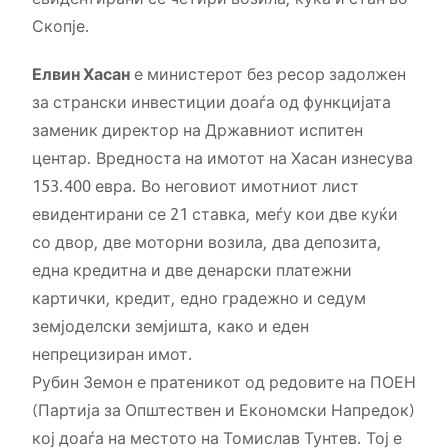
Скопје.
Елвин Хасан
е министерот без ресор задолжен
за странски инвестиции доаѓа од функцијата
заменик директор на Државниот испитен
центар. Вредноста на имотот на Хасан изнесува
153.400 евра. Во неговиот имотниот лист
евидентирани се 21 ставка, меѓу кои две куќи
со двор, две моторни возила, два депозита,
една кредитна и две денарски платежни
картички, кредит, едно градежно и седум
земјоделски земјишта, како и еден
непрецизиран имот.
Рубин Земон е пратеникот од редовите на ПОЕН
(Партија за Општествен и Економски Напредок)
кој доаѓа на местото на Томислав Тунтев. Тој е