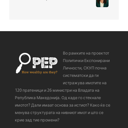
Во рамките на проектот
Политички Експонирани
Личности, СКУП почна
систематски да ги
истражува имотите на
120 пратеници и 26 министри на Владата на
Република Македонија. Од каде го стeкнале
имотот? Дали имаат основа за истиот? Како ќе се
менува структурата на нивниот имот и што се
крие зад тие промени?