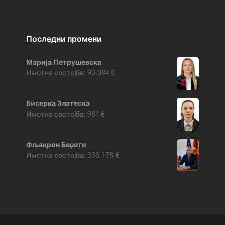
Последни промени
Марија Петрушевска
90.084
€
Бисерка Златеска
984
€
Фљакрон Беџети
336.178
€