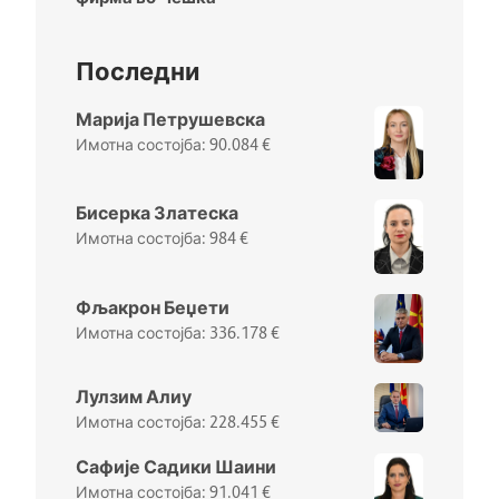
Последни
Марија Петрушевска
90.084
€
Бисерка Златеска
984
€
Фљакрон Беџети
336.178
€
Лулзим Алиу
228.455
€
Сафије Садики Шаини
91.041
€