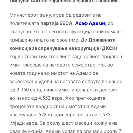
Пишува: Ангела Рајчевска и Бјанка Станковиќ
Министерот за култура од редовите на
политичката
партија БЕСА
,
Асаф Адеми
, со
стапувањето во неговата функција лани немаше
пријавено ништо на свое име. До
Државната
комисија за спречување на корупција (ДКСК)
тој доставил имотен лист каде целиот пријавен
имот гласеше на неговото семејство. Но, во
новата година во имотот на Адеми се
забележани удели на неговата сопруга во износ
од 2.250 евра, личен имот и денарски депозит
во износ од 4.552 евра. Ако претходната
проценета вредност на имотот на Адеми
изнесуваше 528 илјади евра, сега таа е 535
илјади евра. За околу шест месеци колку е на
оваа функција, Адеми успал да спечали околу 7