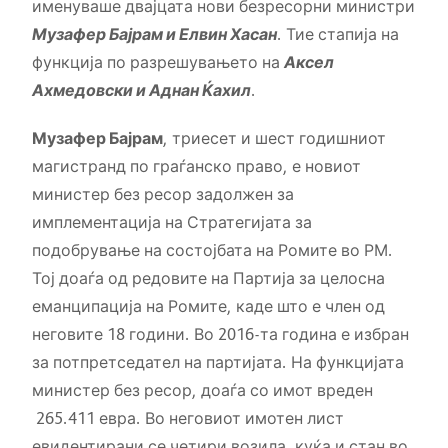
именуваше двајцата нови безресорни министри
Музафер Бајрам и Елвин Хасан
. Тие стапија на
функција по разрешувањето на
Аксел
Ахмедовски и Аднан Ќахил
.
Музафер Бајрам
, триесет и шест годишниот
магистранд по граѓанско право, е новиот
министер без ресор задолжен за
имплементација на Стратегијата за
подобрување на состојбата на Ромите во РМ.
Тој доаѓа од редовите на Партија за целосна
еманципација на Ромите, каде што е член од
неговите 18 години. Во 2016-та година е избран
за потпретседател на партијата. На функцијата
министер без ресор, доаѓа со имот вреден
265.411 евра. Во неговиот имотен лист
евидентирани се четири возила, куќа и стан во