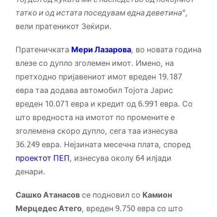
татко и од истата поседувам една деветина
“,
вели пратеникот Зеќири.
Пратеничката
Мери Лазарова
, во новата година
влезе со дупло зголемен имот. Имено, на
претходно пријавениот имот вреден 19.187
евра таа додава автомобил Тојота Јарис
вреден 10.071 евра и кредит од 6.991 евра. Со
што вредноста на имотот по промените е
зголемена скоро дупло, сега таа изнесува
36.249 евра. Нејзината месечна плата, според
проектот ПЕП
, изнесува околу 64 илјади
денари.
Сашко Атанасов
се подновил со
Камион
Мерцедес Атего
, вреден 9.750 евра со што