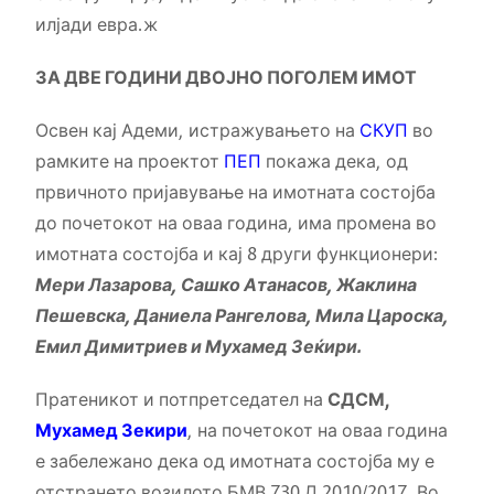
илјади евра.ж
ЗА ДВЕ ГОДИНИ ДВОЈНО ПОГОЛЕМ ИМОТ
Освен кај Адеми, истражувањето на
СКУП
во
рамките на проектот
ПЕП
покажа дека, од
првичното пријавување на имотната состојба
до почетокот на оваа година, има промена во
имотната состојба и кај 8 други функционери:
Мери Лазарова, Сашко Атанасов, Жаклина
Пешевска, Даниела Рангелова, Мила Цароска,
Емил Димитриев и Мухамед Зеќири.
Пратеникот и потпретседател на
СДСМ,
Мухамед Зекири
, на почетокот на оваа година
е забележано дека од имотната состојба му е
отстрането возилото БМВ 730 Д 2010/2017. Во